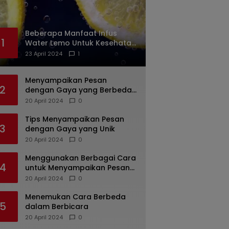
Beberapa Manfaat Infus
1
Water Lemo Untuk Kesehatan
Anda
23 April 2024
1
Menyampaikan Pesan
2
dengan Gaya yang Berbeda:
Tips untuk Bicara yang
20 April 2024
0
Menarik dan Unik
Tips Menyampaikan Pesan
3
dengan Gaya yang Unik
20 April 2024
0
Menggunakan Berbagai Cara
4
untuk Menyampaikan Pesan
dengan Efektif
20 April 2024
0
Menemukan Cara Berbeda
5
dalam Berbicara
20 April 2024
0