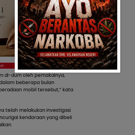
al
um di-dum oleh pemakainya,
at dalam beberapa bulan
eradaan mobil tersebut,” kata
 telah melakukan investigasi
ncurigai kendaraan yang dibeli
ikan.