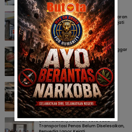
Perkara Korupsi KONI Gorontalo, Miliaran
Pokir Aleg Provinsi Patut Diperiksa Kejati
Tajuk & Opini
8 Agustus 2026
Kejati Didesak Periksa TAPD dan Banggar
DPRD Gorontalo, Korupsi Video Wall
Sasar Anggota Deprov
Berita
6 Agustus 2026
DPRD Gorontalo Diminta Kaji Ulang
Dasar Pajak Kenderaan
Berita
6 Agustus 2026
(Memalukan) Ratusan Juta Jasa
Transportasi Penas Belum Diselesaikan,
Penyedia Lapor Kejati