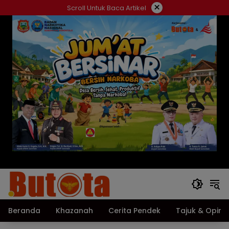
Langsung
×
Scroll Untuk Baca Artikel
ke
konten
Beranda
Khazanah
Cerita Pendek
Tajuk & Opini