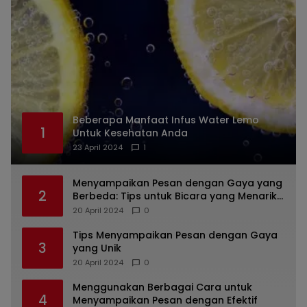
Beberapa Manfaat Infus Water Lemo
1
Untuk Kesehatan Anda
23 April 2024
1
Menyampaikan Pesan dengan Gaya yang
2
Berbeda: Tips untuk Bicara yang Menarik
dan Unik
20 April 2024
0
Tips Menyampaikan Pesan dengan Gaya
3
yang Unik
20 April 2024
0
Menggunakan Berbagai Cara untuk
4
Menyampaikan Pesan dengan Efektif