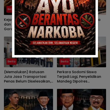
Berita
Berita
Kejati Didesak Periksa TAPD
DPRD Gorontalo Diminta
dan Banggar DPRD
Kaji Ulang Dasar Pajak
Gorontalo, Korupsi Video
Kenderaan
Wall Sasar Anggota
Deprov
Berita
Berita
(Memalukan) Ratusan
Perkara Sodomi Siswa
Juta Jasa Transportasi
Terjadi Lagi, Penyelidikan
Penas Belum Diselesaikan,
Mandeg Dipolres
Penyedia Lapor Kejati
Gorontalo