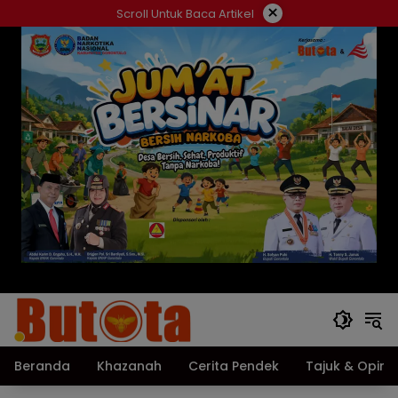
Langsung
×
Scroll Untuk Baca Artikel
ke
konten
Beranda
Khazanah
Cerita Pendek
Tajuk & Opini