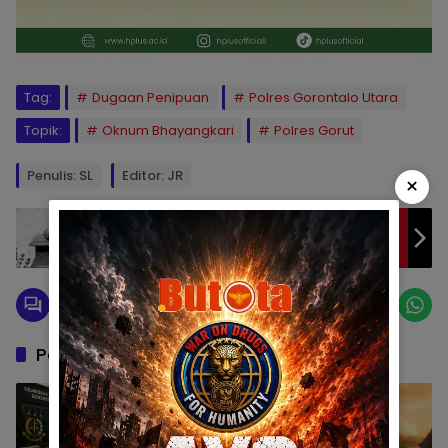
Tag:
Dugaan Penipuan
Polres Gorontalo Utara
Topik:
Oknum Bhayangkari
Polres Gorut
Penulis: SL
Editor: JR
×
Jeruk Dan Buah Lemon, Potensi
Kepemimpinan dan Filosofi Masa Depan
Boalemo
Pos Terkait