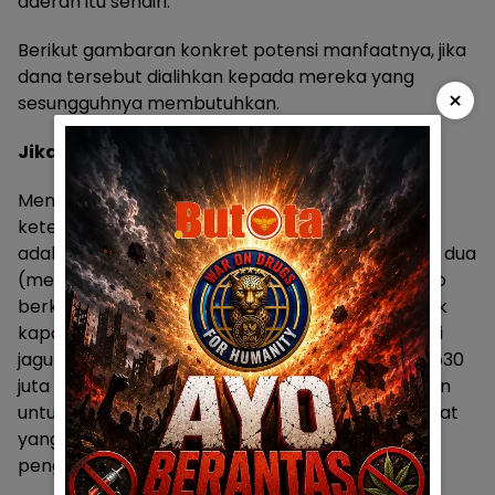
daerah itu sendiri.
Berikut gambaran konkret potensi manfaatnya, jika
dana tersebut dialihkan kepada mereka yang
×
sesungguhnya membutuhkan.
Jika diberikan kepada petani:
Mengacu pada harga pasar lokal Gorontalo dan
ketentuan resmi pemerintah, perhitungannya
adalah sebagai berikut. Harga hand tractor roda dua
(merek Kubota atau Quick) di pasaran Gorontalo
berkisar Rp27 juta hingga Rp35 juta per unit untuk
kapasitas 8,5–11 HP yang umum digunakan petani
jagung dan padi. Dengan asumsi harga satuan Rp30
juta per unit, dana Rp2,575 miliar dapat digunakan
untuk pengadaan sekitar 85 unit hand tractor. Alat
yang secara langsung meningkatkan efisiensi
pengolahan lahan dan produktivitas petani.