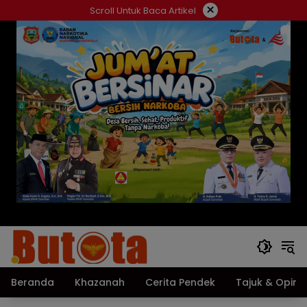
Langsung
×
Scroll Untuk Baca Artikel
ke
konten
Beranda
Khazanah
Cerita Pendek
Tajuk & Opini