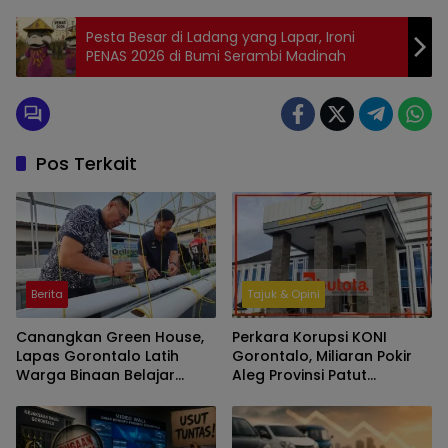
Pesta Besar di Ladang yang Lapar, Ironi
PENAS 2026 di Bumi Serambi Madinah
Pos Terkait
Berita
Tajuk & Opini
Canangkan Green House,
Perkara Korupsi KONI
Lapas Gorontalo Latih
Gorontalo, Miliaran Pokir
Warga Binaan Belajar
Aleg Provinsi Patut
Pertanian Modern
Diperiksa Kejati