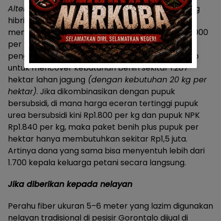
Alternatif lain:
mengacu pada harga benih jagung
hibrida di tingkat toko pertanian Gorontalo yang
mencapai sekitar Rp2 juta per 20 kg atau Rp100.000
per kg, maka dana Rp2,575 miliar setara dengan
pengadaan 25,75 ton benih jagung hibrida. Cukup
untuk mencover kebutuhan benih sekitar 1.287
hektar lahan jagung
(dengan kebutuhan 20 kg per
hektar)
. Jika dikombinasikan dengan pupuk
bersubsidi, di mana harga eceran tertinggi pupuk
urea bersubsidi kini Rp1.800 per kg dan pupuk NPK
Rp1.840 per kg, maka paket benih plus pupuk per
hektar hanya membutuhkan sekitar Rp1,5 juta.
Artinya dana yang sama bisa menyentuh lebih dari
1.700 kepala keluarga petani secara langsung.
Jika diberikan kepada nelayan
Perahu fiber ukuran 5–6 meter yang lazim digunakan
nelayan tradisional di pesisir Gorontalo dijual di