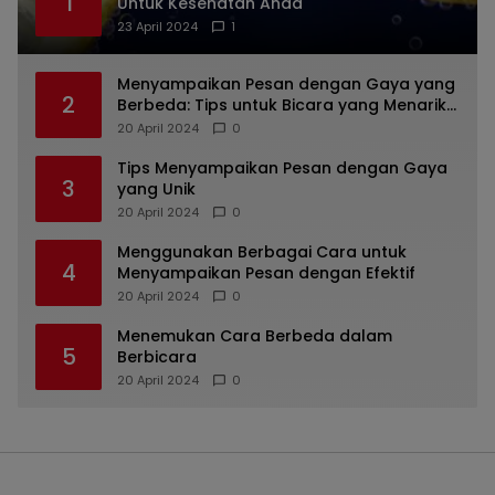
1
Untuk Kesehatan Anda
23 April 2024
1
Menyampaikan Pesan dengan Gaya yang
2
Berbeda: Tips untuk Bicara yang Menarik
dan Unik
20 April 2024
0
Tips Menyampaikan Pesan dengan Gaya
3
yang Unik
20 April 2024
0
Menggunakan Berbagai Cara untuk
4
Menyampaikan Pesan dengan Efektif
20 April 2024
0
Menemukan Cara Berbeda dalam
5
Berbicara
20 April 2024
0