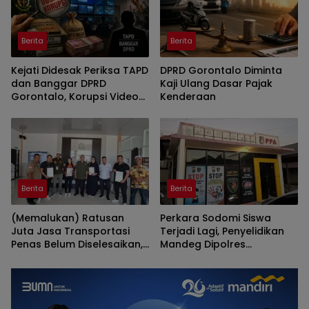
Berita
Berita
Kejati Didesak Periksa TAPD
DPRD Gorontalo Diminta
dan Banggar DPRD
Kaji Ulang Dasar Pajak
Gorontalo, Korupsi Video
Kenderaan
Wall Sasar Anggota
Deprov
Berita
Berita
(Memalukan) Ratusan
Perkara Sodomi Siswa
Juta Jasa Transportasi
Terjadi Lagi, Penyelidikan
Penas Belum Diselesaikan,
Mandeg Dipolres
Penyedia Lapor Kejati
Gorontalo