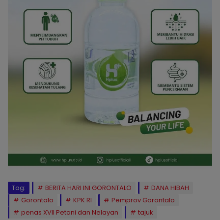
Tag:
BERITA HARI INI GORONTALO
DANA HIBAH
Gorontalo
KPK RI
Pemprov Gorontalo
penas XVII Petani dan Nelayan
tajuk