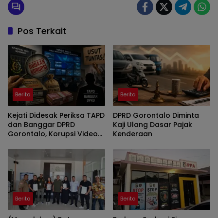
Pos Terkait
Berita
Berita
Kejati Didesak Periksa TAPD
DPRD Gorontalo Diminta
dan Banggar DPRD
Kaji Ulang Dasar Pajak
Gorontalo, Korupsi Video
Kenderaan
Wall Sasar Anggota
Deprov
Berita
Berita