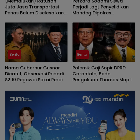
(Memalukan) Ratusan
Perkara Sodomi Siswa
Juta Jasa Transportasi
Terjadi Lagi, Penyelidikan
Penas Belum Diselesaikan,
Mandeg Dipolres
Penyedia Lapor Kejati
Gorontalo
Berita
Berita
Nama Gubernur Gusnar
Polemik Gaji Sopir DPRD
Dicatut, Observasi Pribadi
Gorontalo, Beda
S2 10 Pegawai Pakai Perdis
Pengakuan Thomas Mopili
APBD Deprov Gorontalo
Vs Sun Biki
Membingungkan