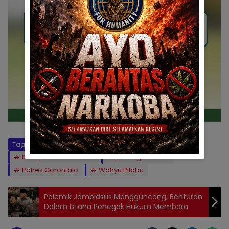
Tag:
APKPD
BERITA GORONTALO HARI INI
Kabupaten Gorontalo
polda gorontalo
Polres Gorontalo
Wahyu Pilobu
Polemik Jampidsus Mengguncang, Benturan
Dalam Istana Penegak Hukum Membara