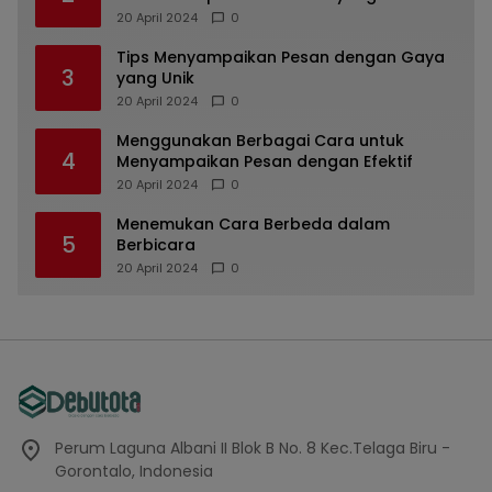
dan Unik
20 April 2024
0
Tips Menyampaikan Pesan dengan Gaya
3
yang Unik
20 April 2024
0
Menggunakan Berbagai Cara untuk
4
Menyampaikan Pesan dengan Efektif
20 April 2024
0
Menemukan Cara Berbeda dalam
5
Berbicara
20 April 2024
0
Perum Laguna Albani II Blok B No. 8 Kec.Telaga Biru -
Gorontalo, Indonesia