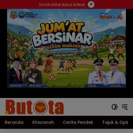
Langsung
×
Scroll Untuk Baca Artikel
ke
konten
Beranda
Khazanah
Cerita Pendek
Tajuk & Opini