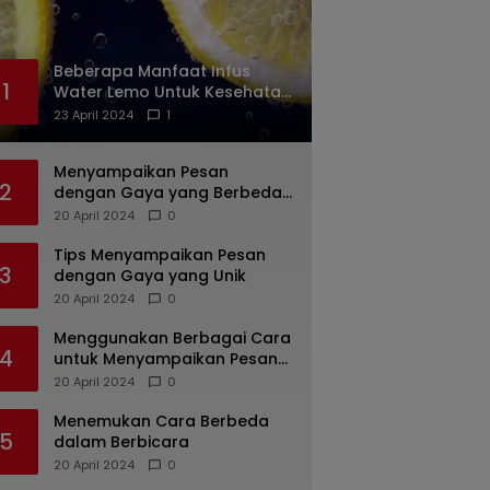
Beberapa Manfaat Infus
1
Water Lemo Untuk Kesehatan
Anda
23 April 2024
1
Menyampaikan Pesan
2
dengan Gaya yang Berbeda:
Tips untuk Bicara yang
20 April 2024
0
Menarik dan Unik
Tips Menyampaikan Pesan
3
dengan Gaya yang Unik
20 April 2024
0
Menggunakan Berbagai Cara
4
untuk Menyampaikan Pesan
dengan Efektif
20 April 2024
0
Menemukan Cara Berbeda
5
dalam Berbicara
20 April 2024
0