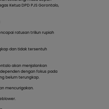
Tegas Ketua DPD PJS Gorontalo,
:
ncapai ratusan triliun rupiah
gkap dan tidak tersentuh
rontalo akan menjalankan
 Independen dengan fokus pada
ang belum terungkap.
gan mencurigakan.
eblower.