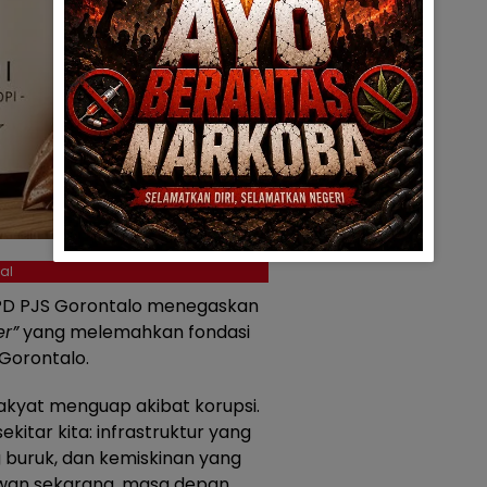
al
PD PJS Gorontalo menegaskan
r”
yang melemahkan fondasi
Gorontalo.
 rakyat menguap akibat korupsi.
kitar kita: infrastruktur yang
g buruk, dan kemiskinan yang
 lawan sekarang, masa depan