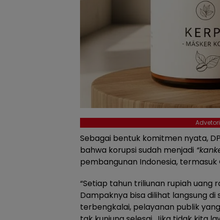
Advetori
Sebagai bentuk komitmen nyata, D
bahwa korupsi sudah menjadi
“kanke
pembangunan Indonesia, termasuk 
“Setiap tahun triliunan rupiah uang
Dampaknya bisa dilihat langsung di se
terbengkalai, pelayanan publik yan
tak kunjung selesai. Jika tidak kita