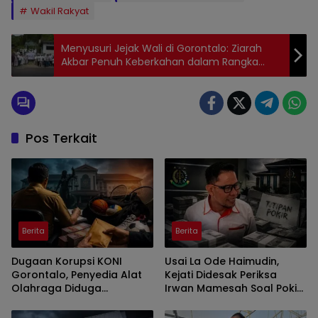
Wakil Rakyat
Menyusuri Jejak Wali di Gorontalo: Ziarah
Akbar Penuh Keberkahan dalam Rangka
Maulid Nabi 1447 H
Pos Terkait
Berita
Berita
Dugaan Korupsi KONI
Usai La Ode Haimudin,
Gorontalo, Penyedia Alat
Kejati Didesak Periksa
Olahraga Diduga
Irwan Mamesah Soal Pokir
Dikendalikan Oknum ASN
Ratusan Juta di KONI
UNG
Gorontalo