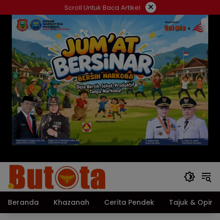
Langsung
×
Scroll Untuk Baca Artikel
ke
konten
Beranda
Khazanah
Cerita Pendek
Tajuk & Opini