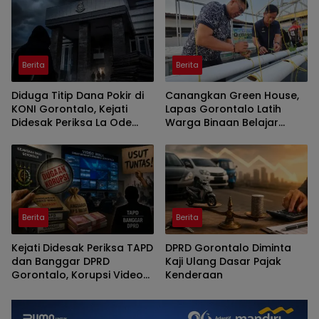
Berita
Berita
Diduga Titip Dana Pokir di
Canangkan Green House,
KONI Gorontalo, Kejati
Lapas Gorontalo Latih
Didesak Periksa La Ode
Warga Binaan Belajar
Haimudin
Pertanian Modern
Berita
Berita
Kejati Didesak Periksa TAPD
DPRD Gorontalo Diminta
dan Banggar DPRD
Kaji Ulang Dasar Pajak
Gorontalo, Korupsi Video
Kenderaan
Wall Sasar Anggota
Deprov