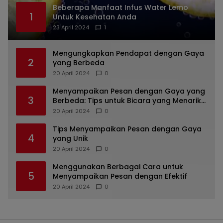
Beberapa Manfaat Infus Water Lemo
1
Untuk Kesehatan Anda
23 April 2024
1
Mengungkapkan Pendapat dengan Gaya
2
yang Berbeda
20 April 2024
0
Menyampaikan Pesan dengan Gaya yang
3
Berbeda: Tips untuk Bicara yang Menarik
dan Unik
20 April 2024
0
Tips Menyampaikan Pesan dengan Gaya
4
yang Unik
20 April 2024
0
Menggunakan Berbagai Cara untuk
5
Menyampaikan Pesan dengan Efektif
20 April 2024
0