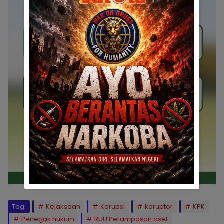
Tag:
Kejaksaan
Korupsi
koruptor
KPK
Penegak hukum
RUU Perampasan aset