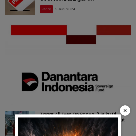
Berita
5 Juni 2024
×
Tagar All Eyes On Papua, 2 Suku Di
Papua Minta Mahkamah Agung Cabut
Izin Perusahaan Sawit
Berita
4 Juni 2024