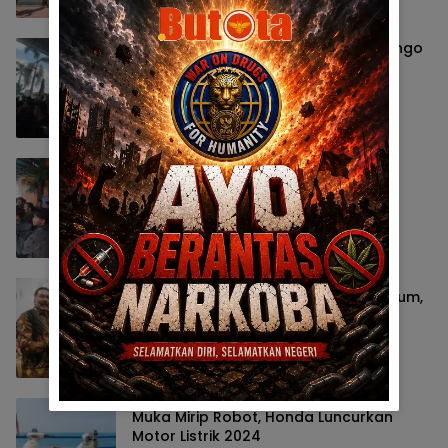
Dugaan Mafia Tanah Di Waduk Bulango
Ulu, AMMBB Pertanyakan Progres
Penanganan Kejati Gorontalo
Berita
4 Juni 2024
Persoalan Agraria & Mafia Tanah,
AMMBB Seruduk BPN Gorontalo
Berita
4 Juni 2024
Saling Gesek Lembaga Penegak Hukum,
NWCH Nilai Tak Sadar Lewati Fungsi
Berita
1 Juni 2024
Muka Mirip Robot, Honda Luncurkan
Motor Listrik 2024