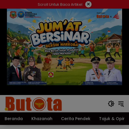
Langsung
×
Scroll Untuk Baca Artikel
ke
konten
Beranda
Khazanah
Cerita Pendek
Tajuk & Opini