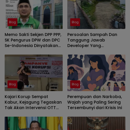
Blog
Blog
Memo Sakti Sekjen DPP PPP,
Persoalan Sampah Dan
SK Pengurus DPW dan DPC
Tanggung Jawab
Se-Indonesia Dinyatakan
Developer Yang
Tidak Sah
Mengabaikan Standar
Kelayakan Perumahan Di
Kabupaten Gorontalo
Blog
Blog
Kajari Korup Sempat
Perempuan dan Narkoba,
Kabur, Kejagung Tegaskan
Wajah yang Paling Sering
Tak Akan Intervensi OTT
Tersembunyi dari Krisis Ini
KPK