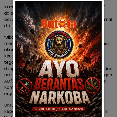
Ia menekankan bahwa terburu-burunya DPP PPP
dalam mengeluarkan SK kepengurusan justru
berpotensi menimbulkan gejolak dan konflik internal
di berbagai daerah.
“Jika DPP PPP tidak segera merespons dan
mengambil tindakan korektif, maka konflik internal
akan semakin meluas dan bisa mengancam
keutuhan partai menjelang Pemilu 2029. Sangat
tegas bahwa supremasi aturan organisasi harus
ditegakkan. SK yang cacat hukum harus dicabut, dan
proses kepengurusan harus dilakukan sesuai dengan
AD/ART PPP. Dan kami bukan menolak rekonsiliasi.
Kami menolak pelanggaran terhadap peraturan
organisasi. Itu saja,” pungkas Syam T. Ase.
Untuk diketahui, penolakan terhadap SK
kepengurusan DPW PPP yang ditandatangani oleh