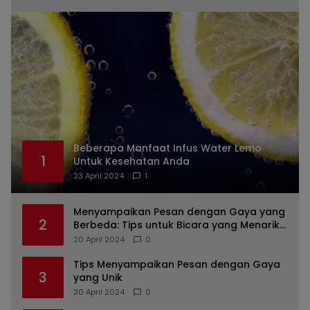
Beberapa Manfaat Infus Water Lemo
1
Untuk Kesehatan Anda
23 April 2024
1
Menyampaikan Pesan dengan Gaya yang
2
Berbeda: Tips untuk Bicara yang Menarik
dan Unik
20 April 2024
0
Tips Menyampaikan Pesan dengan Gaya
3
yang Unik
20 April 2024
0