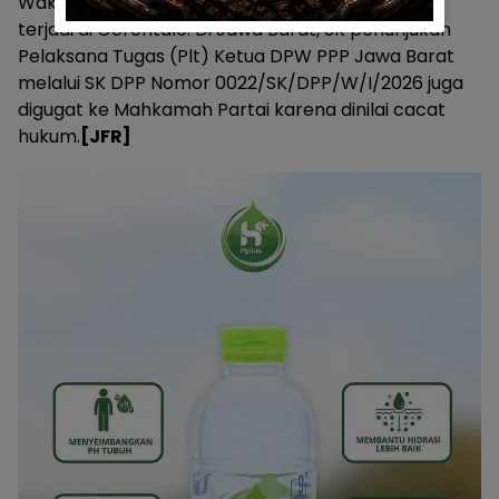
Wakil Sekretaris Jenderal ternyata tidak hanya
terjadi di Gorontalo. Di Jawa Barat, SK penunjukan
Pelaksana Tugas (Plt) Ketua DPW PPP Jawa Barat
melalui SK DPP Nomor 0022/SK/DPP/W/I/2026 juga
digugat ke Mahkamah Partai karena dinilai cacat
hukum.
[JFR]