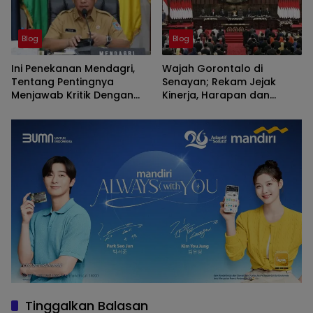
Blog
Blog
Ini Penekanan Mendagri,
Wajah Gorontalo di
Tentang Pentingnya
Senayan; Rekam Jejak
Menjawab Kritik Dengan
Kinerja, Harapan dan
Humanis
Kemungkinan Kecewa
Tinggalkan Balasan