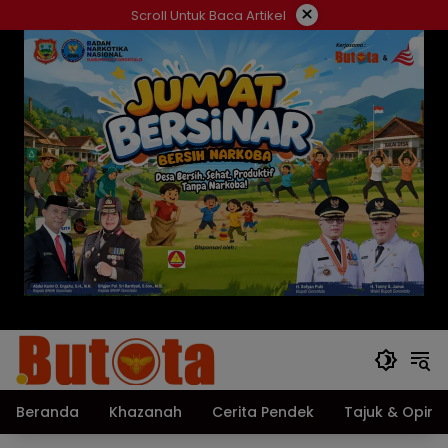
Langsung
×
Scroll Untuk Baca Artikel
ke
konten
Beranda
Khazanah
Cerita Pendek
Tajuk & Opini