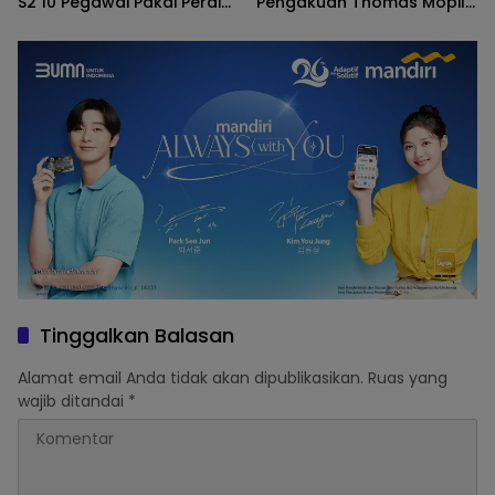
S2 10 Pegawai Pakai Perdis
Pengakuan Thomas Mopili
APBD Deprov Gorontalo
Vs Sun Biki
Membingungkan
Tinggalkan Balasan
Alamat email Anda tidak akan dipublikasikan.
Ruas yang
wajib ditandai
*