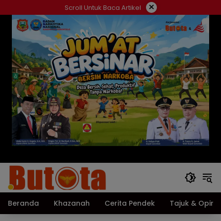
Langsung
×
Scroll Untuk Baca Artikel
ke
konten
Beranda
Khazanah
Cerita Pendek
Tajuk & Opini