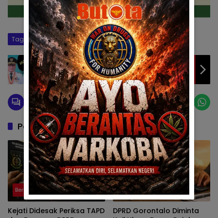
Tag:
BKMG
Gorontalo
prakiraan cuaca
Warisan Hutang Untuk ST12
Pos Terkait
Berita
Berita
Kejati Didesak Periksa TAPD
DPRD Gorontalo Diminta