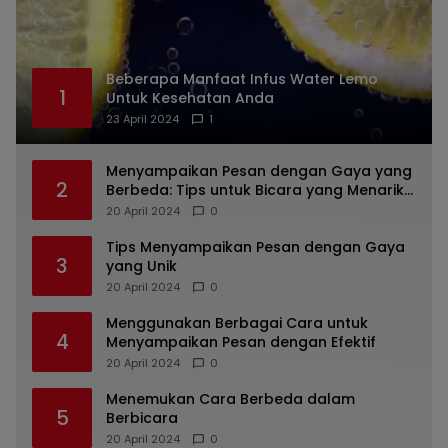
Beberapa Manfaat Infus Water Lemo
1
Untuk Kesehatan Anda
23 April 2024
1
Menyampaikan Pesan dengan Gaya yang
2
Berbeda: Tips untuk Bicara yang Menarik
dan Unik
20 April 2024
0
Tips Menyampaikan Pesan dengan Gaya
3
yang Unik
20 April 2024
0
Menggunakan Berbagai Cara untuk
4
Menyampaikan Pesan dengan Efektif
20 April 2024
0
Menemukan Cara Berbeda dalam
5
Berbicara
20 April 2024
0