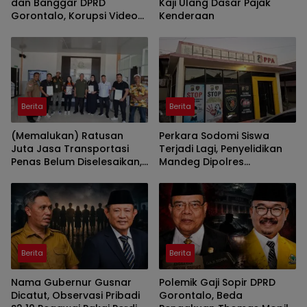
dan Banggar DPRD
Kaji Ulang Dasar Pajak
Gorontalo, Korupsi Video
Kenderaan
Wall Sasar Anggota
Deprov
Berita
Berita
(Memalukan) Ratusan
Perkara Sodomi Siswa
Juta Jasa Transportasi
Terjadi Lagi, Penyelidikan
Penas Belum Diselesaikan,
Mandeg Dipolres
Penyedia Lapor Kejati
Gorontalo
Berita
Berita
Nama Gubernur Gusnar
Polemik Gaji Sopir DPRD
Dicatut, Observasi Pribadi
Gorontalo, Beda