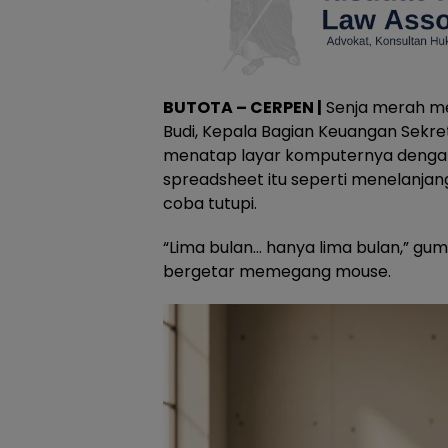
BUTOTA – CERPEN |
Senja merah me
Budi, Kepala Bagian Keuangan Sekret
menatap layar komputernya dengan
spreadsheet itu seperti menelanjang
coba tutupi.
“Lima bulan… hanya lima bulan,” g
bergetar memegang mouse.