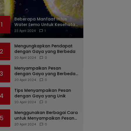
Beberapa Manfaat Infus
1
Water Lemo Untuk Kesehatan
Anda
23 April 2024
1
Mengungkapkan Pendapat
2
dengan Gaya yang Berbeda
20 April 2024
0
Menyampaikan Pesan
3
dengan Gaya yang Berbeda:
Tips untuk Bicara yang
20 April 2024
0
Menarik dan Unik
Tips Menyampaikan Pesan
4
dengan Gaya yang Unik
20 April 2024
0
Menggunakan Berbagai Cara
5
untuk Menyampaikan Pesan
dengan Efektif
20 April 2024
0