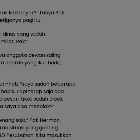
arus kita bayar?” tanya Pak
iganya pagi itu.
an dinas yang sudah
iliar, Pak.”
a anggota dewan saling
 daerah yang ikut hadir,
ati-hati, “saya sudah beberapa
abis. Tapi tetap saja ada
pesan, tiket sudah dibeli,
a saya bisa menolak?”
 Tenang saja,” Pak Herman
an situasi yang genting.
BD Perubahan. Kita masukkan