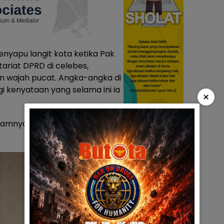
nyapu langit kota ketika Pak
ariat DPRD di celebes,
 wajah pucat. Angka-angka di
i kenyataan yang selama ini ia
×
umamnya pelan. Tangannya