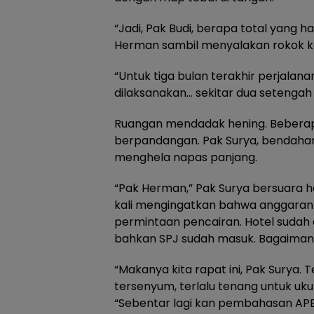
“Jadi, Pak Budi, berapa total yang h
Herman sambil menyalakan rokok ket
“Untuk tiga bulan terakhir perjalan
dilaksanakan… sekitar dua setengah m
Ruangan mendadak hening. Beberap
berpandangan. Pak Surya, bendahara
menghela napas panjang.
“Pak Herman,” Pak Surya bersuara h
kali mengingatkan bahwa anggaran h
permintaan pencairan. Hotel sudah di
bahkan SPJ sudah masuk. Bagaiman
“Makanya kita rapat ini, Pak Surya.
tersenyum, terlalu tenang untuk ukur
“Sebentar lagi kan pembahasan AP