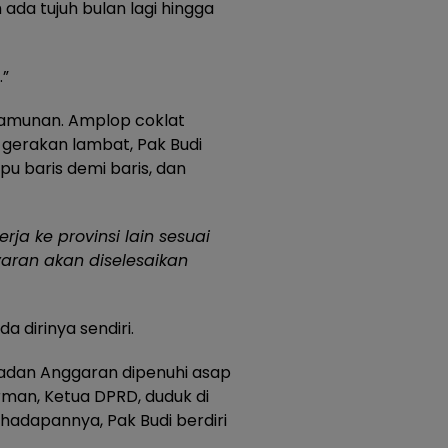
ada tujuh bulan lagi hingga
.”
lamunan. Amplop coklat
 gerakan lambat, Pak Budi
u baris demi baris, dan
ja ke provinsi lain sesuai
aran akan diselesaikan
a dirinya sendiri.
Badan Anggaran dipenuhi asap
rman, Ketua DPRD, duduk di
hadapannya, Pak Budi berdiri