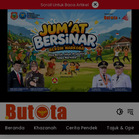
Langsung
×
Scroll Untuk Baca Artikel
ke
konten
Beranda
Khazanah
Cerita Pendek
Tajuk & Opini