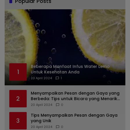
Popular Posts
Beberapa Manfaat Infus Water Lemo
1
Untuk Kesehatan Anda
23 April 2024
1
Menyampaikan Pesan dengan Gaya yang
2
Berbeda: Tips untuk Bicara yang Menarik
dan Unik
20 April 2024
0
Tips Menyampaikan Pesan dengan Gaya
3
yang Unik
20 April 2024
0