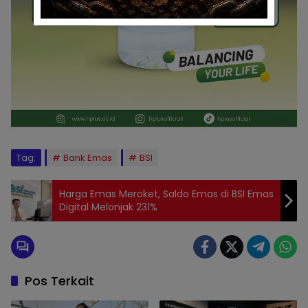
Tag:
Bank Emas
BSI
Harga Emas Meroket, Saldo Emas di BSI Emas
Digital Melonjak 231%
Pos Terkait