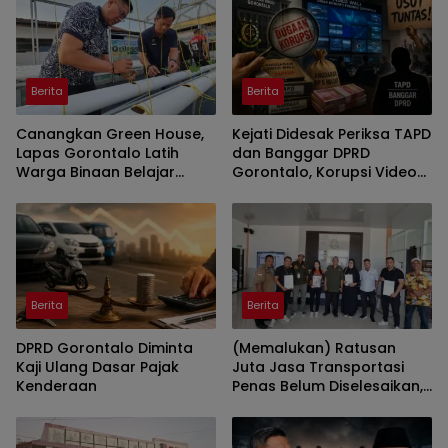
Berita
Berita
Canangkan Green House,
Kejati Didesak Periksa TAPD
Lapas Gorontalo Latih
dan Banggar DPRD
Warga Binaan Belajar
Gorontalo, Korupsi Video
Pertanian Modern
Wall Sasar Anggota
Deprov
Berita
Berita
DPRD Gorontalo Diminta
(Memalukan) Ratusan
Kaji Ulang Dasar Pajak
Juta Jasa Transportasi
Kenderaan
Penas Belum Diselesaikan,
Penyedia Lapor Kejati