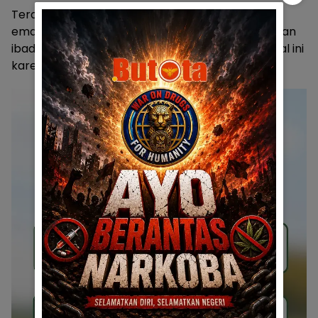
Terakhir, Anton menambahkan bahwa investasi
emas bisa menjadi solusi untuk kesiapan pelunasan
ibadah haji yang masa tunggunya 15-20 tahun. Hal ini
karena nilai emas terus naik tiap tahunnya.
[*]