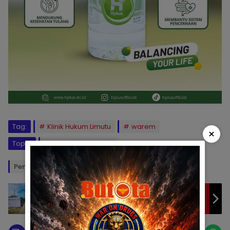
Tag:
Klinik Hukum Limutu
warem
×
Topik:
klinik hukum limutu
Penulis: AS
Editor: NA
Sempat Dikeluhkan, Ini Penjelasan BPJN
Gorontalo Terkait Proyek Jalan Raya Limboto