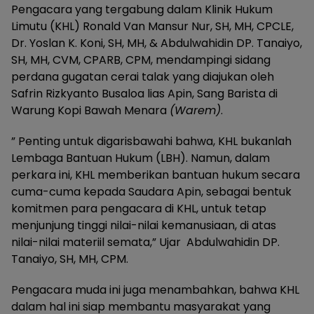
Pengacara yang tergabung dalam Klinik Hukum
Limutu (KHL) Ronald Van Mansur Nur, SH, MH, CPCLE,
Dr. Yoslan K. Koni, SH, MH, & Abdulwahidin DP. Tanaiyo,
SH, MH, CVM, CPARB, CPM, mendampingi sidang
perdana gugatan cerai talak yang diajukan oleh
Safrin Rizkyanto Busaloa lias Apin, Sang Barista di
Warung Kopi Bawah Menara
(Warem)
.
” Penting untuk digarisbawahi bahwa, KHL bukanlah
Lembaga Bantuan Hukum (LBH). Namun, dalam
perkara ini, KHL memberikan bantuan hukum secara
cuma-cuma kepada Saudara Apin, sebagai bentuk
komitmen para pengacara di KHL, untuk tetap
menjunjung tinggi nilai-nilai kemanusiaan, di atas
nilai-nilai materiil semata,” Ujar Abdulwahidin DP.
Tanaiyo, SH, MH, CPM.
Pengacara muda ini juga menambahkan, bahwa KHL
dalam hal ini siap membantu masyarakat yang