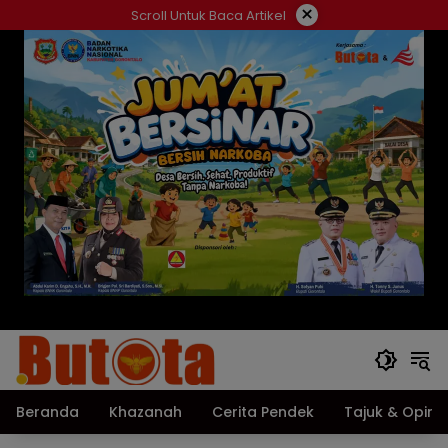
Langsung
×
Scroll Untuk Baca Artikel
ke
konten
Beranda
Khazanah
Cerita Pendek
Tajuk & Opini