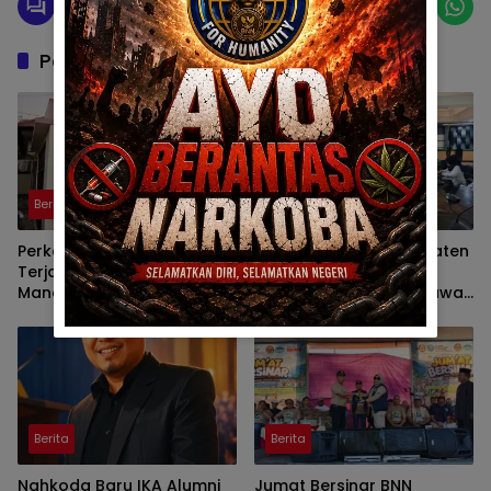
Pos Terkait
Berita
Berita
Perkara Sodomi Siswa
HANI 2026, BNN Kabupaten
Terjadi Lagi, Penyelidikan
Gorontalo Teguhkan
Mandeg Dipolres
Komitmen Perang Melawan
Gorontalo
Narkoba Bersama
Forkopimda
Berita
Berita
Nahkoda Baru IKA Alumni
Jumat Bersinar BNN