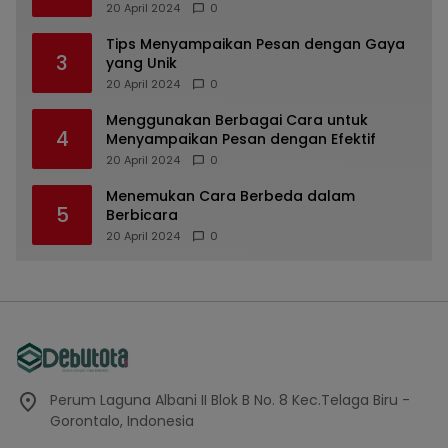
dan Unik
20 April 2024
0
Tips Menyampaikan Pesan dengan Gaya
3
yang Unik
20 April 2024
0
Menggunakan Berbagai Cara untuk
4
Menyampaikan Pesan dengan Efektif
20 April 2024
0
Menemukan Cara Berbeda dalam
5
Berbicara
20 April 2024
0
Perum Laguna Albani II Blok B No. 8 Kec.Telaga Biru -
Gorontalo, Indonesia