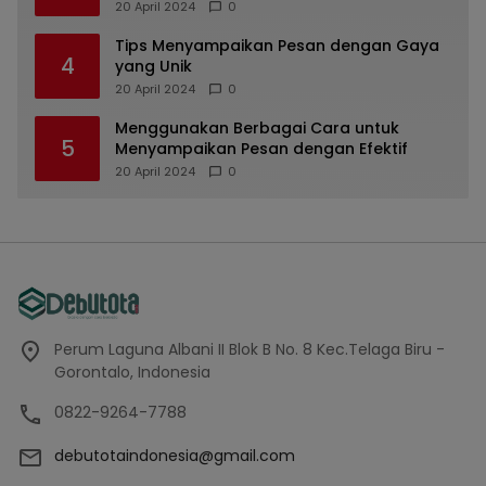
dan Unik
20 April 2024
0
Tips Menyampaikan Pesan dengan Gaya
4
yang Unik
20 April 2024
0
Menggunakan Berbagai Cara untuk
5
Menyampaikan Pesan dengan Efektif
20 April 2024
0
Perum Laguna Albani II Blok B No. 8 Kec.Telaga Biru -
Gorontalo, Indonesia
0822-9264-7788
debutotaindonesia@gmail.com