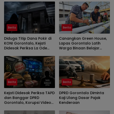
Berita
Berita
Diduga Titip Dana Pokir di
Canangkan Green House,
KONI Gorontalo, Kejati
Lapas Gorontalo Latih
Didesak Periksa La Ode
Warga Binaan Belajar
Haimudin
Pertanian Modern
Berita
Berita
Kejati Didesak Periksa TAPD
DPRD Gorontalo Diminta
dan Banggar DPRD
Kaji Ulang Dasar Pajak
Gorontalo, Korupsi Video
Kenderaan
Wall Sasar Anggota
Deprov