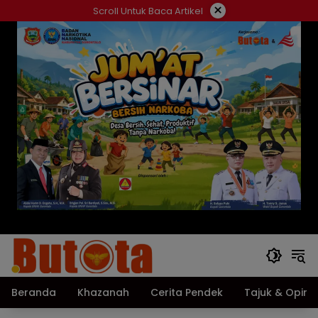
Langsung
×
Scroll Untuk Baca Artikel
ke
konten
Beranda
Khazanah
Cerita Pendek
Tajuk & Opini