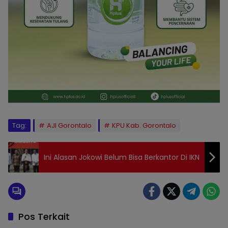
Tag:
AJI Gorontalo
KPU Kab. Gorontalo
Ini Alasan Jokowi Belum Bisa Berkantor Di IKN
Pos Terkait