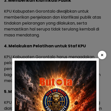
3. Memberikan Klarifikasi Publik
KPU Kabupaten Gorontalo diwajibkan untuk
memberikan penjelasan dan klarifikasi publik atas
tindakan pelarangan yang dilakukan, serta
memastikan hal serupa tidak terulang kembali di
masa mendatang.
4. Melakukan Pelatihan untuk Staf KPU
×
KPU Kabupaten Gorontalo harus mengadakan
pelatihan bagi staf dan petugas KPU mengenai
pentingnya kebebasan pers, hak jurnalis, dan
bagaimana menjaga hubungan yang baik dengan
media dalam konteks pemilihan umum.
5. Membuka Ruang Dialog dengan Media
KPU Kabupaten Gorontalo perlu membuka ruang
dialog dan komunikasi terbuka dengan jurnalis dan