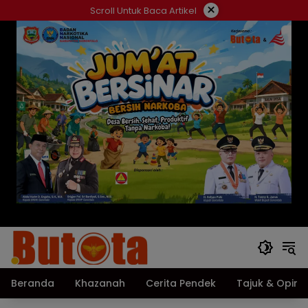
Langsung
×
Scroll Untuk Baca Artikel
ke
konten
Beranda
Khazanah
Cerita Pendek
Tajuk & Opini