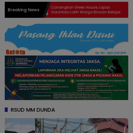
orontalo,
Canangkan Green House, Lapas
P
Breaking News
imudin
Gorontalo Latih Warga Binaan Belajar
P
Pertanian Modern
RSUD MM DUNDA