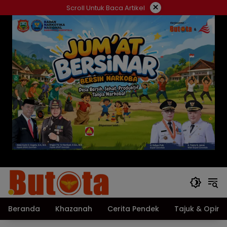
Langsung
×
Scroll Untuk Baca Artikel
ke
konten
Beranda
Khazanah
Cerita Pendek
Tajuk & Opini