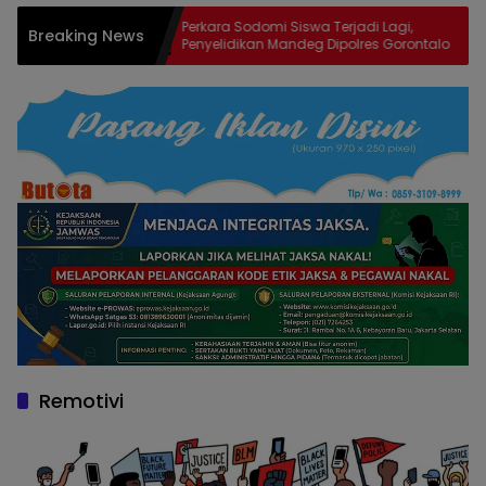
Perkara Sodomi Siswa Terjadi Lagi,
Na
Breaking News
aikan,
Penyelidikan Mandeg Dipolres Gorontalo
Ob
Pe
Remotivi