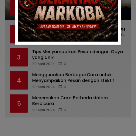
Beberapa Manfaat Infus Water Lemo
1
Untuk Kesehatan Anda
23 April 2024
1
Menyampaikan Pesan dengan Gaya yang
2
Berbeda: Tips untuk Bicara yang Menarik
dan Unik
20 April 2024
0
Tips Menyampaikan Pesan dengan Gaya
3
yang Unik
20 April 2024
0
Menggunakan Berbagai Cara untuk
4
Menyampaikan Pesan dengan Efektif
20 April 2024
0
Menemukan Cara Berbeda dalam
5
Berbicara
20 April 2024
0