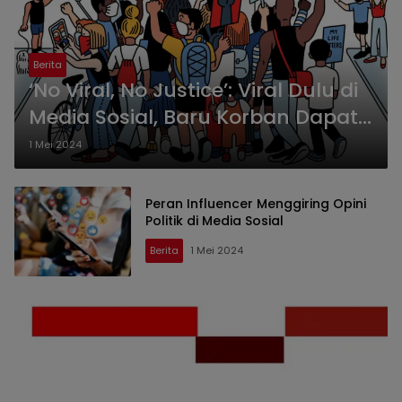
Berita
‘No Viral, No Justice’: Viral Dulu di
Media Sosial, Baru Korban Dapat
Penanganan?
1 Mei 2024
Peran Influencer Menggiring Opini
Politik di Media Sosial
Berita
1 Mei 2024