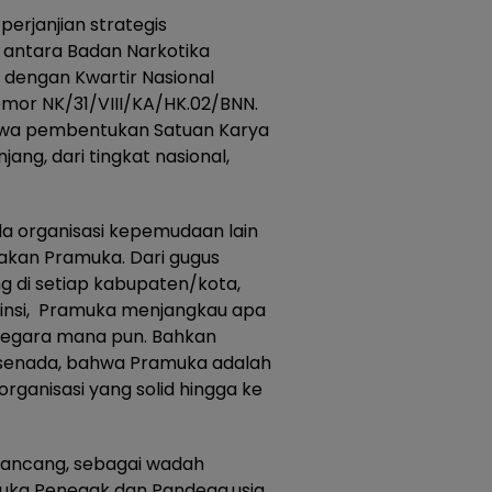
erjanjian strategis
 antara Badan Narkotika
) dengan Kwartir Nasional
mor NK/31/VIII/KA/HK.02/BNN.
ahwa pembentukan Satuan Karya
ang, dari tingkat nasional,
a organisasi kepemudaan lain
rakan Pramuka. Dari gugus
ng di setiap kabupaten/kota,
ovinsi, Pramuka menjangkau apa
 negara mana pun. Bahkan
 senada, bahwa Pramuka adalah
 organisasi yang solid hingga ke
irancang, sebagai wadah
muka Penegak dan Pandega,usia