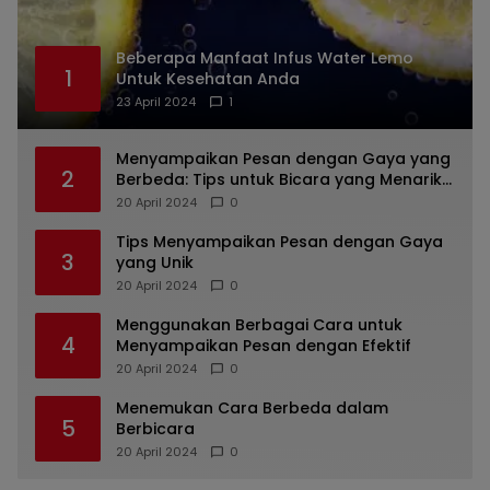
Beberapa Manfaat Infus Water Lemo
1
Untuk Kesehatan Anda
23 April 2024
1
Menyampaikan Pesan dengan Gaya yang
2
Berbeda: Tips untuk Bicara yang Menarik
dan Unik
20 April 2024
0
Tips Menyampaikan Pesan dengan Gaya
3
yang Unik
20 April 2024
0
Menggunakan Berbagai Cara untuk
4
Menyampaikan Pesan dengan Efektif
20 April 2024
0
Menemukan Cara Berbeda dalam
5
Berbicara
20 April 2024
0