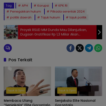
Tag:
APH
Korupsi
KPK RI
Penegakkan hukum
Pilkada serentak 2024
politik daerah
Tajuk hukum
tajuk politik
Proyek RSUD MM Dunda Mau Dilanjutkan,
Dugaan Gratifikasi Rp 1,3 Miliar Akan
Menggantung
Pos Terkait
Tajuk & Opini
Tajuk & Opini
Membaca Ulang
Senjakala Elite Nasional
“Senjakala” Elite Gorontalo
Gorontalo