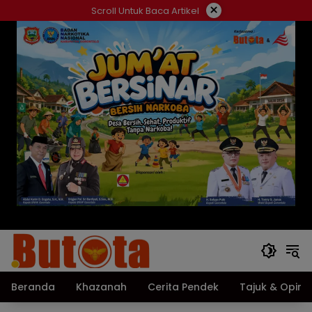
Langsung
×
Scroll Untuk Baca Artikel
ke
konten
Beranda
Khazanah
Cerita Pendek
Tajuk & Opini