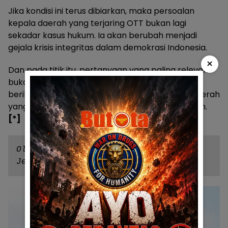
Jika kondisi ini terus dibiarkan, maka persoalan
kepala daerah yang terjaring OTT bukan lagi
sekadar kasus hukum. Ia akan berubah menjadi
gejala krisis integritas dalam demokrasi Indonesia.
×
Dan pada titik itu, pertanyaan yang paling relevan
bukan lagi siapa yang akan ditangkap oleh KPK
berikutnya, tetapi berapa banyak lagi kepala daerah
yang sebenarnya hanya tinggal menunggu giliran.
[*]
Oleh : 

Jeffry Rumampuk / Owner Butota Group