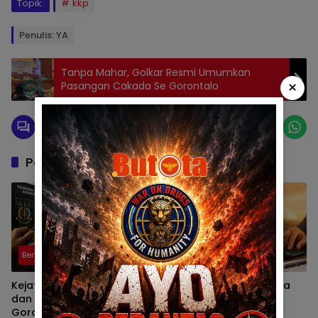
Topik:
kkp
Penulis: YA
Tanpa Mahar, Golkar Resmi Umumkan
×
Pasangan Cakada Se Gorontalo
Pos Terkait
Berita
Berita
Kejati Didesak Periksa TAPD
DPRD Gorontalo Diminta
dan Banggar DPRD
Kaji Ulang Dasar Pajak
Gorontalo, Korupsi Video
Kenderaan