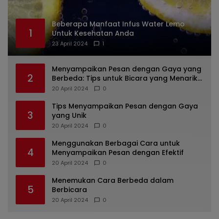
Beberapa Manfaat Infus Water Lemo
1
Untuk Kesehatan Anda
23 April 2024
1
Menyampaikan Pesan dengan Gaya yang
2
Berbeda: Tips untuk Bicara yang Menarik
dan Unik
20 April 2024
0
Tips Menyampaikan Pesan dengan Gaya
3
yang Unik
20 April 2024
0
Menggunakan Berbagai Cara untuk
4
Menyampaikan Pesan dengan Efektif
20 April 2024
0
Menemukan Cara Berbeda dalam
5
Berbicara
20 April 2024
0