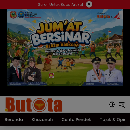
Langsung
×
Scroll Untuk Baca Artikel
ke
konten
Beranda
Khazanah
Cerita Pendek
Tajuk & Opini