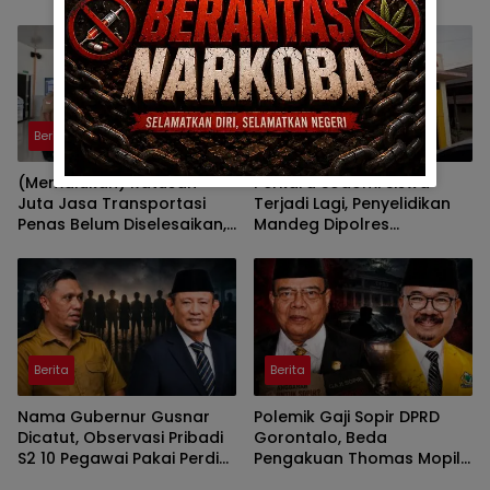
Wall Sasar Anggota
Deprov
Berita
Berita
(Memalukan) Ratusan
Perkara Sodomi Siswa
Juta Jasa Transportasi
Terjadi Lagi, Penyelidikan
Penas Belum Diselesaikan,
Mandeg Dipolres
Penyedia Lapor Kejati
Gorontalo
Berita
Berita
Nama Gubernur Gusnar
Polemik Gaji Sopir DPRD
Dicatut, Observasi Pribadi
Gorontalo, Beda
S2 10 Pegawai Pakai Perdis
Pengakuan Thomas Mopili
APBD Deprov Gorontalo
Vs Sun Biki