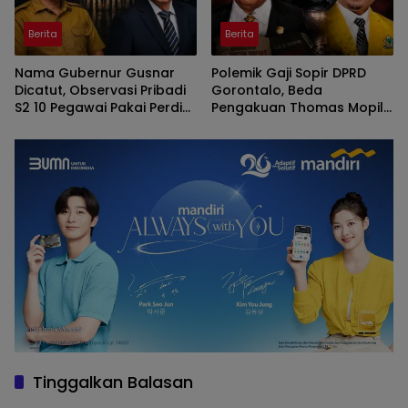
Berita
Berita
Nama Gubernur Gusnar
Polemik Gaji Sopir DPRD
Dicatut, Observasi Pribadi
Gorontalo, Beda
S2 10 Pegawai Pakai Perdis
Pengakuan Thomas Mopili
APBD Deprov Gorontalo
Vs Sun Biki
Membingungkan
Tinggalkan Balasan