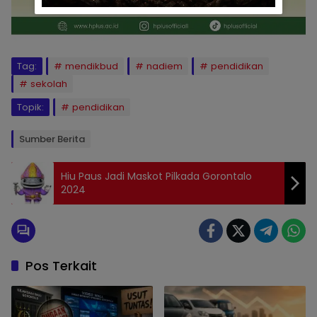
Tag:
mendikbud
nadiem
pendidikan
sekolah
Topik:
pendidikan
Sumber Berita
Hiu Paus Jadi Maskot Pilkada Gorontalo
2024
Pos Terkait