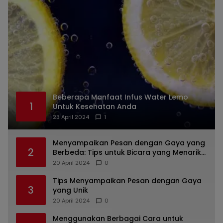
Beberapa Manfaat Infus Water Lemo
1
Untuk Kesehatan Anda
23 April 2024
1
Menyampaikan Pesan dengan Gaya yang
2
Berbeda: Tips untuk Bicara yang Menarik
dan Unik
20 April 2024
0
Tips Menyampaikan Pesan dengan Gaya
3
yang Unik
20 April 2024
0
Menggunakan Berbagai Cara untuk