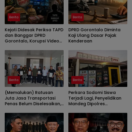
Berita
Berita
Kejati Didesak Periksa TAPD
DPRD Gorontalo Diminta
dan Banggar DPRD
Kaji Ulang Dasar Pajak
Gorontalo, Korupsi Video
Kenderaan
Wall Sasar Anggota
Deprov
Berita
Berita
(Memalukan) Ratusan
Perkara Sodomi Siswa
Juta Jasa Transportasi
Terjadi Lagi, Penyelidikan
Penas Belum Diselesaikan,
Mandeg Dipolres
Penyedia Lapor Kejati
Gorontalo