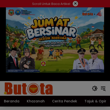
Langsung
×
Scroll Untuk Baca Artikel
ke
konten
Beranda
Khazanah
Cerita Pendek
Tajuk & Opini