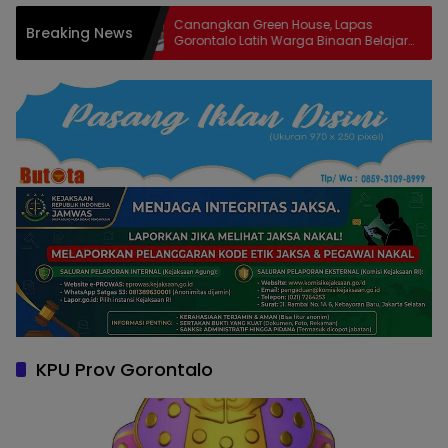
orontalo,
Canangkan Green House, Lapas
P
Breaking News
imudin
Gorontalo Latih Warga Binaan Belajar
P
Pertanian Modern
KPU Prov Gorontalo