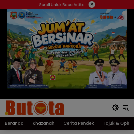
Langsung
×
Scroll Untuk Baca Artikel
ke
konten
Beranda
Khazanah
Cerita Pendek
Tajuk & Opini