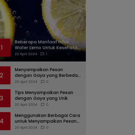
Beberapa Manfaat Infus
1
Water Lemo Untuk Kesehatan
Anda
23 April 2024
1
Menyampaikan Pesan
2
dengan Gaya yang Berbeda:
Tips untuk Bicara yang
20 April 2024
0
Menarik dan Unik
Tips Menyampaikan Pesan
3
dengan Gaya yang Unik
20 April 2024
0
Menggunakan Berbagai Cara
4
untuk Menyampaikan Pesan
dengan Efektif
20 April 2024
0