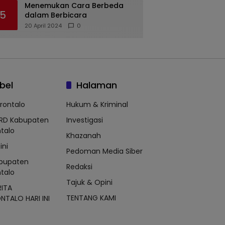
Menemukan Cara Berbeda
5
dalam Berbicara
20 April 2024
0
bel
Halaman
rontalo
Hukum & Kriminal
RD Kabupaten
Investigasi
talo
Khazanah
ini
Pedoman Media Siber
bupaten
Redaksi
talo
Tajuk & Opini
RITA
TENTANG KAMI
TALO HARI INI