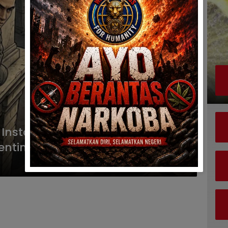
nstansi Vertikal, KPK Lirik Potensi
pentingan Di Daerah