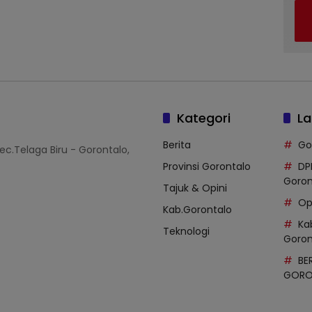
Kategori
La
Berita
Go
Kec.Telaga Biru - Gorontalo,
Provinsi Gorontalo
DP
Goron
Tajuk & Opini
Op
Kab.Gorontalo
Ka
Teknologi
Goron
BE
GORON