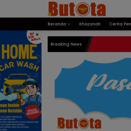
Langsung
ke
konten
Beranda
Khazanah
Cerita Pe
×
Breaking News