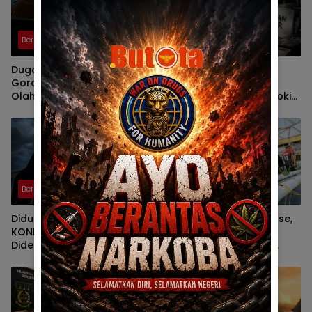
Berita
Berita
Dugaan Korupsi KONI
Usai La Ode Haimudin,
Gorontalo, Penyedia Alat
Kejati Didesak Periksa
Olahraga Diduga
Irwan Mamesah Soal Pokir
Dikendalikan Oknum ASN
Ratusan Juta di KONI
UNG
Gorontalo
Berita
Berita
Diduga Titip Dana Pokir di
Canangkan Green House,
KONI Gorontalo, Kejati
Lapas Gorontalo Latih
Didesak Periksa La Ode
Warga Binaan Belajar
Haimudin
Pertanian Modern