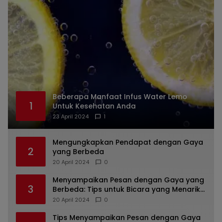
Beberapa Manfaat Infus Water Lemo
1
Untuk Kesehatan Anda
23 April 2024
1
Mengungkapkan Pendapat dengan Gaya
2
yang Berbeda
20 April 2024
0
Menyampaikan Pesan dengan Gaya yang
3
Berbeda: Tips untuk Bicara yang Menarik
dan Unik
20 April 2024
0
Tips Menyampaikan Pesan dengan Gaya