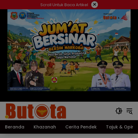
Langsung
×
Scroll Untuk Baca Artikel
ke
konten
Beranda
Khazanah
Cerita Pendek
Tajuk & Opini