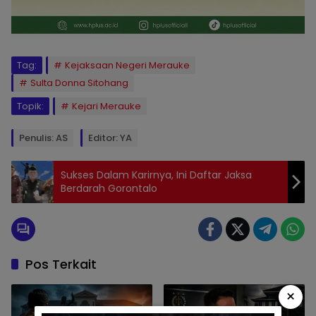
Tag:
Kejaksaan Negeri Merauke
Sulta Donna Sitohang
Topik:
Kejari Merauke
Penulis: AS
Editor: YA
Sukses Dalam Karirnya, Ini Daftar Jaksa
Berdarah Gorontalo
Pos Terkait
×