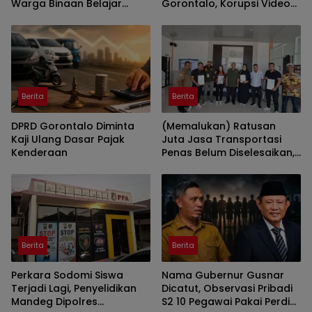
Warga Binaan Belajar
Gorontalo, Korupsi Video
Pertanian Modern
Wall Sasar Anggota
Deprov
Berita
Berita
DPRD Gorontalo Diminta
(Memalukan) Ratusan
Kaji Ulang Dasar Pajak
Juta Jasa Transportasi
Kenderaan
Penas Belum Diselesaikan,
Penyedia Lapor Kejati
Berita
Berita
Perkara Sodomi Siswa
Nama Gubernur Gusnar
Terjadi Lagi, Penyelidikan
Dicatut, Observasi Pribadi
Mandeg Dipolres
S2 10 Pegawai Pakai Perdis