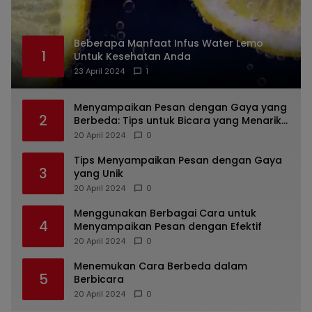
Beberapa Manfaat Infus Water Lemo
1
Untuk Kesehatan Anda
23 April 2024
1
Menyampaikan Pesan dengan Gaya yang
2
Berbeda: Tips untuk Bicara yang Menarik
dan Unik
20 April 2024
0
Tips Menyampaikan Pesan dengan Gaya
3
yang Unik
20 April 2024
0
Menggunakan Berbagai Cara untuk
4
Menyampaikan Pesan dengan Efektif
20 April 2024
0
Menemukan Cara Berbeda dalam
5
Berbicara
20 April 2024
0