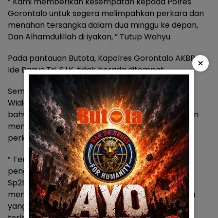
” Kami memberikan kesempatan kepada Polres
Gorontalo untuk segera melimpahkan perkara dan
menahan tersangka dalam dua minggu ke depan,
Dan Alhamdulillah di iyakan, ” Tutup Wahyu.
Pada pantauan Butota, Kapolres Gorontalo AKBP Ki
×
Ide Bagus Tri, S.I.K. tidak berada ditempat.
Sementara itu, Kapolda Gorontalo Irjen Pol. Drs.
Widido,SH.,MH, ketika diklarifikasi menyebutkan
bahwa pihaknya melalui Ditreskrimum Polda akan
mengevaluasi dan akan memantau progres dari
perkar tersebut.
” Terima kasih atas informasinya, bahwa hasil
pengecekan ke penyidik Polres Limboto terkait
Sp2hp kedua di tanggal 22 juni 2026 adalah
mengenai pengiriman surat panggilan tersangka
yang kedua. Dikarenakan panggilan pertama,
terlapor tidak datang sebagaimana tercantum