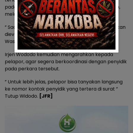
pada Sp2hp yg pertama tgl 5 mei, ” Jelas Widodo,
melalui WhatsApp nya.
” Saat ini berkas perkara masih berproses dan akan
dievaluasi terus oleh Ditreskrimum Polda melalui
Wasidik, ” Lanjutnya.
Irjen Wododo kemudian mengarahkan kepada
pelapor, agar segera berkoordinasi dengan penyidik
pada perkara tersebut.
” Untuk lebih jelas, pelapor bisa tanyakan langsung
ke nomor kontak penyidik yang tertera di surat ”
Tutup Widodo.
[JFR]