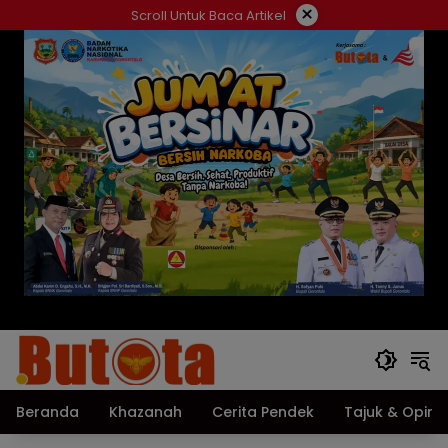
Langsung
×
Scroll Untuk Baca Artikel
ke
konten
Beranda
Khazanah
Cerita Pendek
Tajuk & Opini