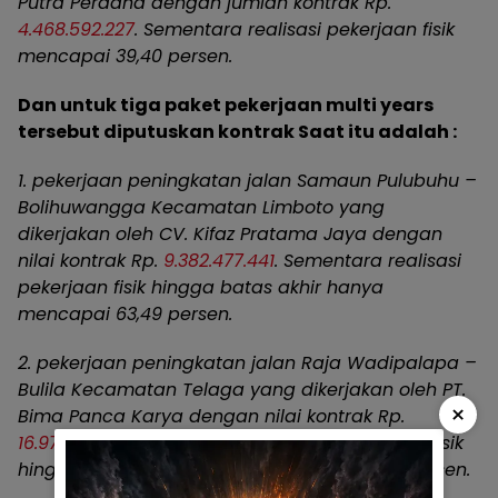
Putra Perdana dengan jumlah kontrak Rp.
4.468.592.227
. Sementara realisasi pekerjaan fisik
mencapai 39,40 persen.
Dan untuk tiga paket pekerjaan multi years
tersebut diputuskan kontrak Saat itu adalah :
1. pekerjaan peningkatan jalan Samaun Pulubuhu –
Bolihuwangga Kecamatan Limboto yang
dikerjakan oleh CV. Kifaz Pratama Jaya dengan
nilai kontrak Rp.
9.382.477.441
. Sementara realisasi
pekerjaan fisik hingga batas akhir hanya
mencapai 63,49 persen.
2. pekerjaan peningkatan jalan Raja Wadipalapa –
Bulila Kecamatan Telaga yang dikerjakan oleh PT.
×
Bima Panca Karya dengan nilai kontrak Rp.
16.976.606.684
. Sementara realisasi pekerjaan fisik
hingga batas akhir hanya mencapai 86.75 persen.