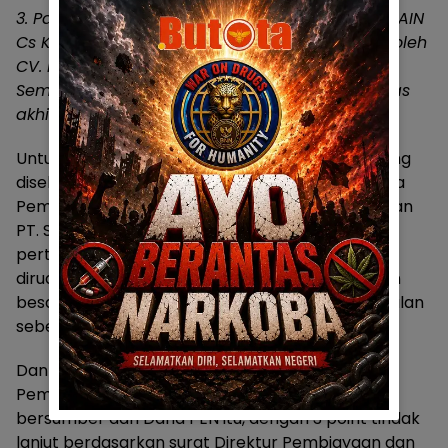
3. Paket pekerjaan peningkatan jalan Pone – STAIN
Cs Kecamatan Limboto Barat yang dikerjakan oleh
CV. Injilly dengan nilai kontrak Rp.
9.289.922.970
.
Sementara realisasi pekerjaan fisik hingga batas
akhir hanya mencapai 35,14 persen.
Untuk dipahami, Sejumlah paket bermasalah yang
disebutkan diatas, adalah realisasi dari Kerjasama
Pemerintah Daerah Kabupaten Gorontalo dengan
PT. Sarana Multi Infrastruktur (SMI) untuk tahap
pertama. Kerja sama tersebut ditandatangani
diruang upango, pada Rabu (30/12/2020) dengan
besaran pinjaman sebesar Rp. 492 Miliar, dari usulan
sebelumnya dengan jumlah Rp. 500 Miliar.
Dan untuk menyelesaikan 14 pekerjaan tersebut,
Pemkab melanjutkan belasan proyek yang
bersumber dari Dana PEN itu, dengan 3 point tindak
lanjut berdasarkan surat Direktur Pembiayaan dan