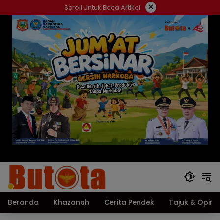
Langsung
×
Scroll Untuk Baca Artikel
ke
konten
Beranda
Khazanah
Cerita Pendek
Tajuk & Opini