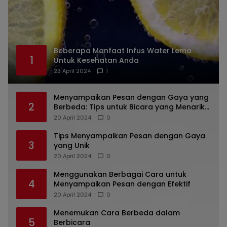
Beberapa Manfaat Infus Water Lemo
1
Untuk Kesehatan Anda
23 April 2024
1
Menyampaikan Pesan dengan Gaya yang
2
Berbeda: Tips untuk Bicara yang Menarik
dan Unik
20 April 2024
0
Tips Menyampaikan Pesan dengan Gaya
3
yang Unik
20 April 2024
0
Menggunakan Berbagai Cara untuk
4
Menyampaikan Pesan dengan Efektif
20 April 2024
0
Menemukan Cara Berbeda dalam
5
Berbicara