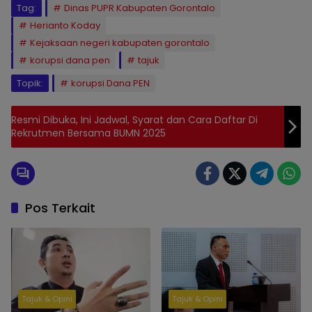
Tag:
Dinas PUPR Kabupaten Gorontalo
Herianto Koday
Kejaksaan negeri kabupaten gorontalo
korupsi dana pen
tajuk
Topik:
korupsi Dana PEN
Resmi Dibuka, Ini Jadwal, Syarat dan Cara Daftar Di
Rekrutmen Bersama BUMN 2025
Pos Terkait
Tajuk & Opini
Tajuk & Opini