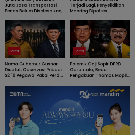
Juta Jasa Transportasi
Terjadi Lagi, Penyelidikan
Penas Belum Diselesaikan,
Mandeg Dipolres
Penyedia Lapor Kejati
Gorontalo
Berita
Berita
Nama Gubernur Gusnar
Polemik Gaji Sopir DPRD
Dicatut, Observasi Pribadi
Gorontalo, Beda
S2 10 Pegawai Pakai Perdis
Pengakuan Thomas Mopili
APBD Deprov Gorontalo
Vs Sun Biki
Membingungkan