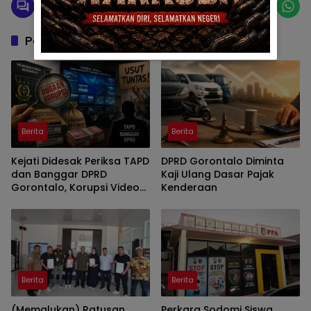
Pos Terkait
Berita
Berita
Kejati Didesak Periksa TAPD
DPRD Gorontalo Diminta
dan Banggar DPRD
Kaji Ulang Dasar Pajak
Gorontalo, Korupsi Video
Kenderaan
Wall Sasar Anggota
Deprov
Berita
Berita
(Memalukan) Ratusan
Perkara Sodomi Siswa