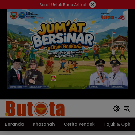
Langsung
×
Scroll Untuk Baca Artikel
ke
konten
Beranda
Khazanah
Cerita Pendek
Tajuk & Opini