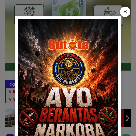
×
Tag:
adhan dambea
dprd kota gorontalo
IRWAN HUNAWA
Kantah Kota Gorontalo
Sertifikat bermasalah
Walikota Gorontalo
Kasus Pelecehan Seksual, NP Ditahan Kejari
Kabupaten Gorontalo