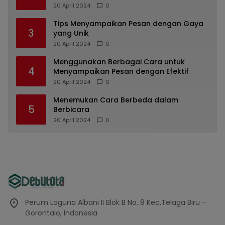
dan Unik
20 April 2024
0
Tips Menyampaikan Pesan dengan Gaya
3
yang Unik
20 April 2024
0
Menggunakan Berbagai Cara untuk
4
Menyampaikan Pesan dengan Efektif
20 April 2024
0
Menemukan Cara Berbeda dalam
5
Berbicara
20 April 2024
0
Perum Laguna Albani II Blok B No. 8 Kec.Telaga Biru -
Gorontalo, Indonesia