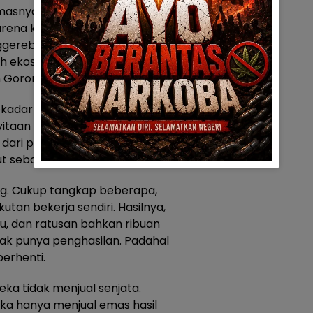
asnya palsu, bukan juga
arena ketakutan telah
ggerebekan, beberapa
h ekosistem jual-beli emas
n Gorontalo lumpuh total.
sekadar penegakan hukum biasa.
yitaan emas, hingga ancaman
 dari penambang rakyat, telah
 sebagai sweeping psikologis.
g. Cukup tangkap beberapa,
utan bekerja sendiri. Hasilnya,
u, dan ratusan bahkan ribuan
k punya penghasilan. Padahal
berhenti.
ka tidak menjual senjata.
ka hanya menjual emas hasil