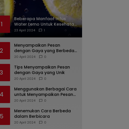
Beberapa Manfaat Infus
1
Water Lemo Untuk Kesehatan
Anda
23 April 2024
1
Menyampaikan Pesan
2
dengan Gaya yang Berbeda:
Tips untuk Bicara yang
20 April 2024
0
Menarik dan Unik
Tips Menyampaikan Pesan
3
dengan Gaya yang Unik
20 April 2024
0
Menggunakan Berbagai Cara
4
untuk Menyampaikan Pesan
dengan Efektif
20 April 2024
0
Menemukan Cara Berbeda
5
dalam Berbicara
20 April 2024
0