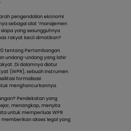
”
ejarah pengendalian ekonomi
tasnya sebagai alat ‘manajemen
n, siapa yang sesungguhnya
emas rakyat kecil dimatikan?
20 tentang Pertambangan
kan undang-undang yang lahir
yat. Di dalamnya diatur
yat (WPR), sebuah instrumen
litasi formalisasi
untuk menghancurkannya.
apangan? Pendekatan yang
ngejar, menangkap, menyita
yata untuk memperluas WPR
 memberikan akses legal yang