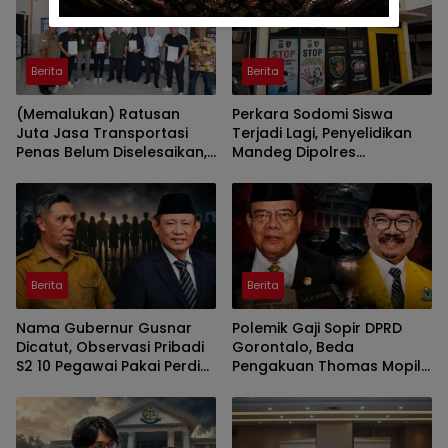
Berita
Berita
(Memalukan) Ratusan
Perkara Sodomi Siswa
Juta Jasa Transportasi
Terjadi Lagi, Penyelidikan
Penas Belum Diselesaikan,
Mandeg Dipolres
Penyedia Lapor Kejati
Gorontalo
Berita
Berita
Nama Gubernur Gusnar
Polemik Gaji Sopir DPRD
Dicatut, Observasi Pribadi
Gorontalo, Beda
S2 10 Pegawai Pakai Perdis
Pengakuan Thomas Mopili
APBD Deprov Gorontalo
Vs Sun Biki
Membingungkan