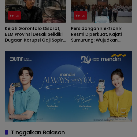
Berita
Berita
Kejati Gorontalo Disorot,
Persidangan Elektronik
BEM Provinsi Desak Selidiki
Resmi Diperkuat, Kajati
Dugaan Korupsi Gaji Sopir
Sumurung: Wujudkan
DPRD Gorontalo
Peradilan Cepat,
Transparan dan
Berkeadilan
Tinggalkan Balasan