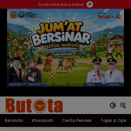
Langsung
×
Scroll Untuk Baca Artikel
ke
konten
Beranda
Khazanah
Cerita Pendek
Tajuk & Opini