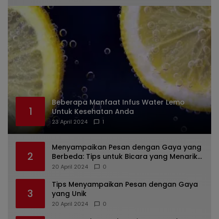
Beberapa Manfaat Infus Water Lemo
1
Untuk Kesehatan Anda
23 April 2024
1
Menyampaikan Pesan dengan Gaya yang
2
Berbeda: Tips untuk Bicara yang Menarik
dan Unik
20 April 2024
0
Tips Menyampaikan Pesan dengan Gaya
3
yang Unik
20 April 2024
0