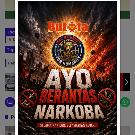
Tag:
BNPT
Kompetisi Jurnalis Kebangsaan
KPTIK
Universitas Pohuwato
Topik:
Kompetisi Jurnalis Kebangsaan
Penulis: NA
Editor: AS
Insiden Pelayanan Tak Maksimal, Pemilik
Wuling Air EV Ucapkan Terima Kasih Kepada
WEVI
Pos Terkait