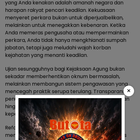
yang Anda kenakan adalah amanah negara dan
harapan rakyat pencari keadilan. Kekuasaan
menyeret perkara bukan untuk diperjualbelikan,
melainkan untuk menegakkan kebenaran. Ketika
Anda memeras pengusaha atau mempermainkan
perkara, Anda tidak hanya mengkhianati sumpah
jabatan, tetapi juga meludahi wajah korban
kejahatan yang menanti keadilan.
Ujian sesungguhnya bagi Kejaksaan Agung bukan
sekadar memberhentikan oknum bermasalah,
melainkan membangun sistem pengawasan yang
×
mencegah praktik serupa terulang. Transparansi
penuh dalam setiap tahap penyidikan, penuntutan
hingga vonis menjadi kunci memulihkan
kepercayaan publik.
Reformasi internal tidak bisa lagi bersifat reaktif,
menunggu KPK menangkap baru bergerak. Harus