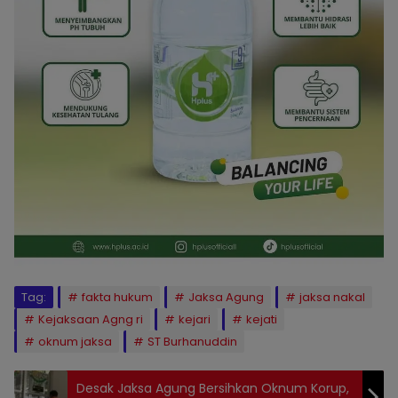
Tag:
fakta hukum
Jaksa Agung
jaksa nakal
Kejaksaan Agng ri
kejari
kejati
oknum jaksa
ST Burhanuddin
Desak Jaksa Agung Bersihkan Oknum Korup,