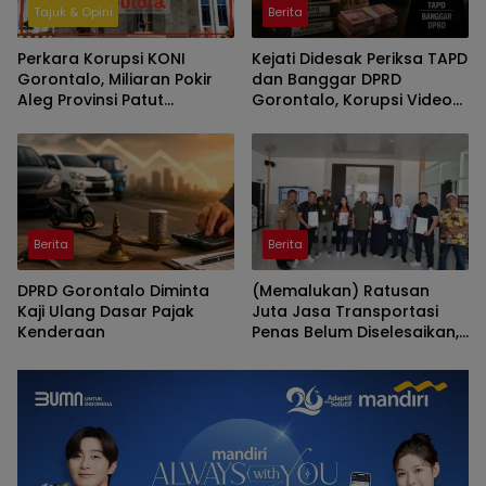
Tajuk & Opini
Berita
Perkara Korupsi KONI
Kejati Didesak Periksa TAPD
Gorontalo, Miliaran Pokir
dan Banggar DPRD
Aleg Provinsi Patut
Gorontalo, Korupsi Video
Diperiksa Kejati
Wall Sasar Anggota
Deprov
Berita
Berita
DPRD Gorontalo Diminta
(Memalukan) Ratusan
Kaji Ulang Dasar Pajak
Juta Jasa Transportasi
Kenderaan
Penas Belum Diselesaikan,
Penyedia Lapor Kejati