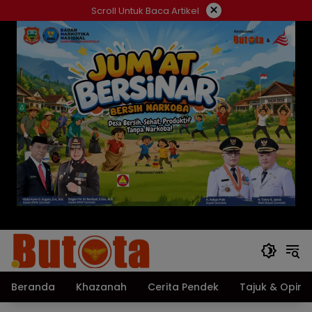
Langsung
×
Scroll Untuk Baca Artikel
ke
konten
Beranda
Khazanah
Cerita Pendek
Tajuk & Opini