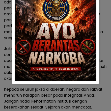
ada mekanisme proaktif yang mendeteksi
penyimpangan sejak dini, sistem pelaporan yang
aman bagi whistleblower, dan sanksi tegas tanpa
pandang bulu. Khusus untuk kejaksaan di daerah,
perlu penguatan kapasitas pengawasan dengan
melibatkan teknologi monitoring dan audit berkala
yang tidak terprediksi.
Jaksa Agung telah mengambil langkah tegas
dengan pemberhentian. Kini publik menunggu,
apakah ini awal reformasi sungguhan, atau sekadar
menyelamatkan wajah institusi? Transparansi penuh
dalam proses hukum terhadap oknum-oknum ini
akan menjadi jawabannya.
Kepada seluruh jaksa di daerah, negara dan rakyat
menaruh harapan besar pada integritas Anda.
Jangan nodai kehormatan institusi dengan
keserakahan sesaat. Sejarah akan mencatat,