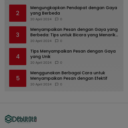
Mengungkapkan Pendapat dengan Gaya
2
yang Berbeda
20 April 2024
0
Menyampaikan Pesan dengan Gaya yang
3
Berbeda: Tips untuk Bicara yang Menarik
dan Unik
20 April 2024
0
Tips Menyampaikan Pesan dengan Gaya
4
yang Unik
20 April 2024
0
Menggunakan Berbagai Cara untuk
5
Menyampaikan Pesan dengan Efektif
20 April 2024
0