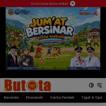
Langsung
×
Scroll Untuk Baca Artikel
ke
konten
Beranda
Khazanah
Cerita Pendek
Tajuk & Opini