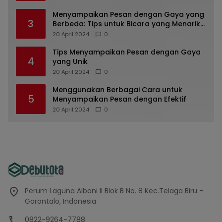
Menyampaikan Pesan dengan Gaya yang
3
Berbeda: Tips untuk Bicara yang Menarik
dan Unik
20 April 2024
0
Tips Menyampaikan Pesan dengan Gaya
4
yang Unik
20 April 2024
0
Menggunakan Berbagai Cara untuk
5
Menyampaikan Pesan dengan Efektif
20 April 2024
0
Perum Laguna Albani II Blok B No. 8 Kec.Telaga Biru -
Gorontalo, Indonesia
0822-9264-7788