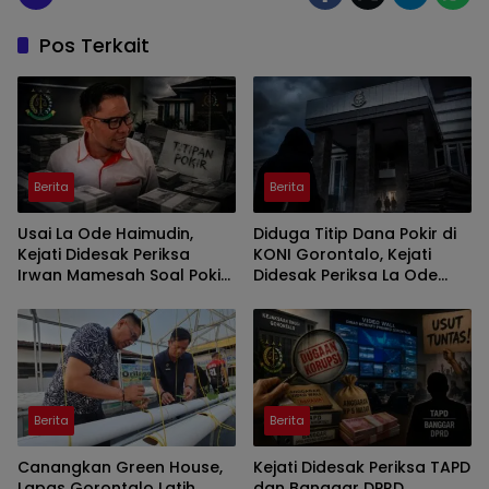
Pos Terkait
Berita
Berita
Usai La Ode Haimudin,
Diduga Titip Dana Pokir di
Kejati Didesak Periksa
KONI Gorontalo, Kejati
Irwan Mamesah Soal Pokir
Didesak Periksa La Ode
Ratusan Juta di KONI
Haimudin
Gorontalo
Berita
Berita
Canangkan Green House,
Kejati Didesak Periksa TAPD
Lapas Gorontalo Latih
dan Banggar DPRD