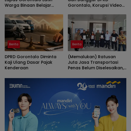
Warga Binaan Belajar
Gorontalo, Korupsi Video
Pertanian Modern
Wall Sasar Anggota
Deprov
Berita
Berita
DPRD Gorontalo Diminta
(Memalukan) Ratusan
Kaji Ulang Dasar Pajak
Juta Jasa Transportasi
Kenderaan
Penas Belum Diselesaikan,
Penyedia Lapor Kejati