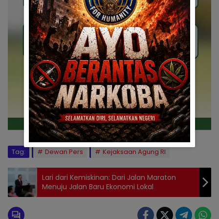
Tag:
Dewan Pers
Kejaksaan Agung RI
Lari dari Kemiskinan: Dari Jalan Maraton
Menuju Jalan Baru Ekonomi Lokal