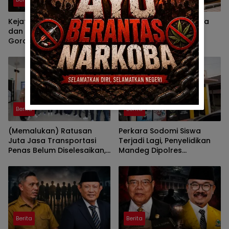
Kejati Didesak Periksa TAPD
DPRD Gorontalo Diminta
dan Banggar DPRD
Kaji Ulang Dasar Pajak
Gorontalo, Korupsi Video
Kenderaan
Wall Sasar Anggota
Deprov
Berita
Berita
(Memalukan) Ratusan
Perkara Sodomi Siswa
Juta Jasa Transportasi
Terjadi Lagi, Penyelidikan
Penas Belum Diselesaikan,
Mandeg Dipolres
Penyedia Lapor Kejati
Gorontalo
Berita
Berita