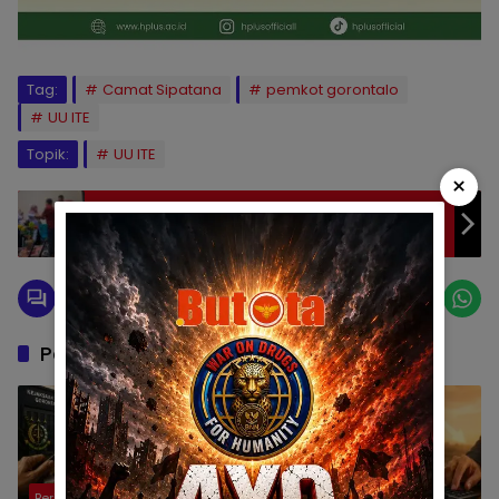
Tag:
Camat Sipatana
pemkot gorontalo
UU ITE
Topik:
UU ITE
×
Baku Balas Pantun Pidana ITE Antar Pejabat,
Polda Gorontalo Diminta Tegas
Pos Terkait
Berita
Berita