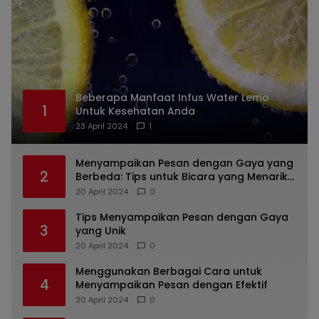
Beberapa Manfaat Infus Water Lemo
1
Untuk Kesehatan Anda
23 April 2024
1
Menyampaikan Pesan dengan Gaya yang
2
Berbeda: Tips untuk Bicara yang Menarik
dan Unik
20 April 2024
0
Tips Menyampaikan Pesan dengan Gaya
3
yang Unik
20 April 2024
0
Menggunakan Berbagai Cara untuk
4
Menyampaikan Pesan dengan Efektif
20 April 2024
0