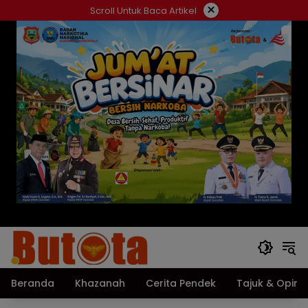
Langsung
×
Scroll Untuk Baca Artikel
ke
konten
Beranda
Khazanah
Cerita Pendek
Tajuk & Opini