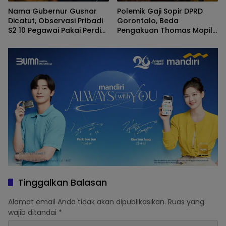
Nama Gubernur Gusnar
Polemik Gaji Sopir DPRD
Dicatut, Observasi Pribadi
Gorontalo, Beda
S2 10 Pegawai Pakai Perdis
Pengakuan Thomas Mopili
APBD Deprov Gorontalo
Vs Sun Biki
Membingungkan
Tinggalkan Balasan
Alamat email Anda tidak akan dipublikasikan.
Ruas yang
wajib ditandai
*