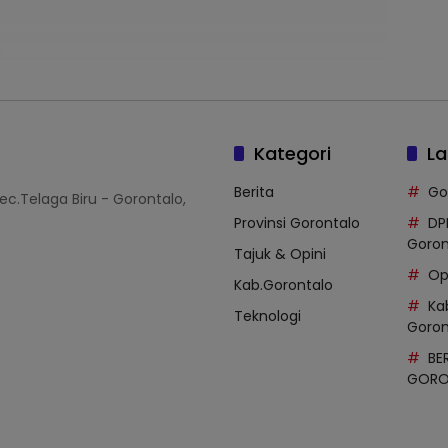
Kategori
La
Berita
Go
Kec.Telaga Biru - Gorontalo,
Provinsi Gorontalo
DP
Goron
Tajuk & Opini
Op
Kab.Gorontalo
Ka
Teknologi
Goron
BE
GORON