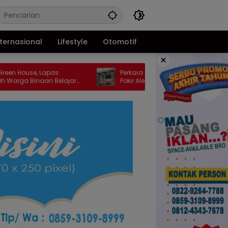
nternasional
Lifestyle
Otomotif
×
 Lapas
Perkara Korupsi KONI Gorontalo, Miliaran
naan Belajar
Pokir Aleg Provinsi Patut Diperiksa Kejati