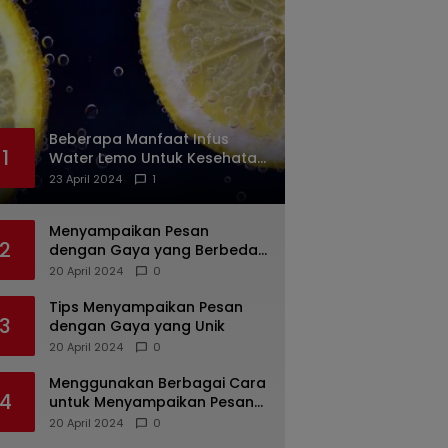
Beberapa Manfaat Infus
1
Water Lemo Untuk Kesehatan
Anda
23 April 2024
1
Menyampaikan Pesan
2
dengan Gaya yang Berbeda:
Tips untuk Bicara yang
20 April 2024
0
Menarik dan Unik
Tips Menyampaikan Pesan
3
dengan Gaya yang Unik
20 April 2024
0
Menggunakan Berbagai Cara
4
untuk Menyampaikan Pesan
dengan Efektif
20 April 2024
0