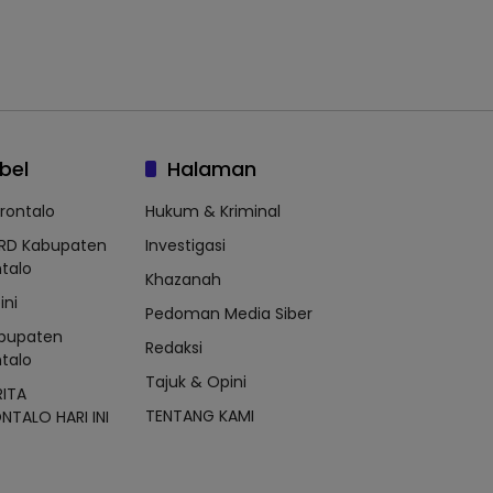
bel
Halaman
rontalo
Hukum & Kriminal
RD Kabupaten
Investigasi
talo
Khazanah
ini
Pedoman Media Siber
bupaten
Redaksi
talo
Tajuk & Opini
RITA
TENTANG KAMI
TALO HARI INI