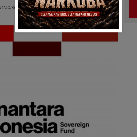
TALO, Rencana pengadaan 45 unit MacBook…