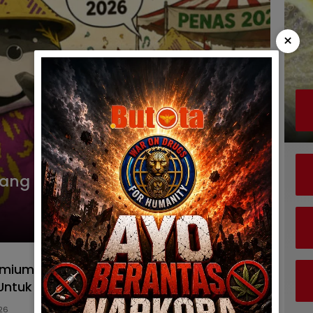
×
ang Lapar, Ironi PENAS 2026 di
emium DPRD Provinsi Gorontalo Disorot,
r Untuk 45 Unit MacBook Air
26