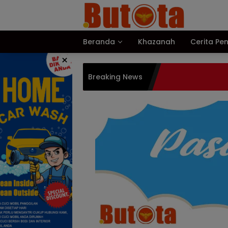
Langsung
ke
konten
Beranda
Khazanah
Cerita Pe
×
Breaking News