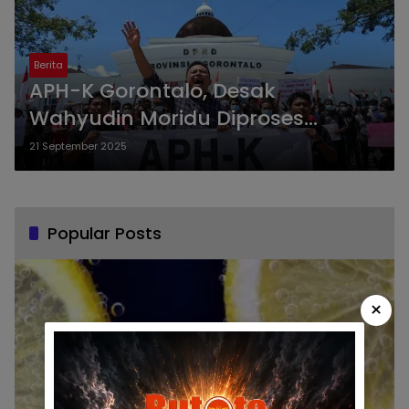
Berita
APH-K Gorontalo, Desak
Wahyudin Moridu Diproses
Hukum
21 September 2025
Popular Posts
×