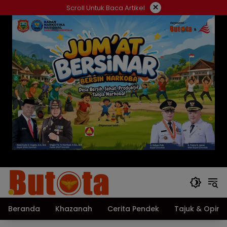
Langsung
×
Scroll Untuk Baca Artikel
ke
konten
Beranda
Khazanah
Cerita Pendek
Tajuk & Opini