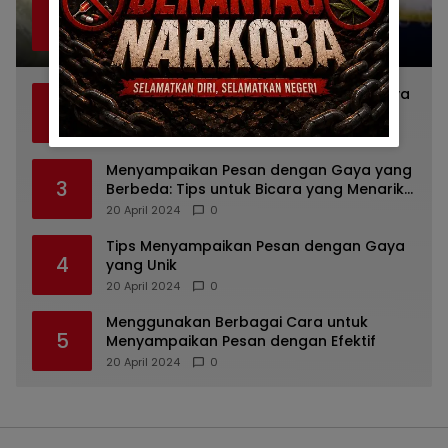
Beberapa Manfaat Infus Water Lemo
1
Untuk Kesehatan Anda
23 April 2024
1
Mengungkapkan Pendapat dengan Gaya
2
yang Berbeda
20 April 2024
0
Menyampaikan Pesan dengan Gaya yang
3
Berbeda: Tips untuk Bicara yang Menarik
dan Unik
20 April 2024
0
Tips Menyampaikan Pesan dengan Gaya
4
yang Unik
20 April 2024
0
Menggunakan Berbagai Cara untuk
5
Menyampaikan Pesan dengan Efektif
20 April 2024
0