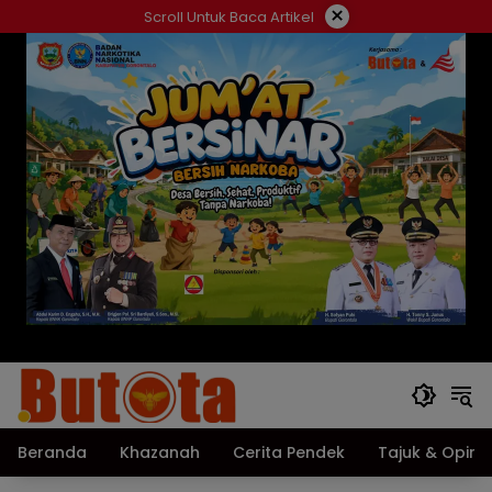
Langsung
×
Scroll Untuk Baca Artikel
ke
konten
Beranda
Khazanah
Cerita Pendek
Tajuk & Opini