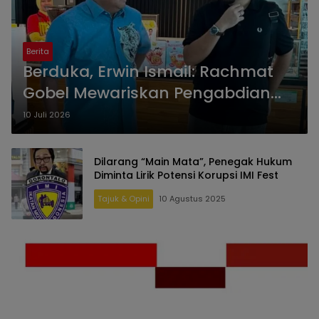
Berita
Berduka, Erwin Ismail: Rachmat
Gobel Mewariskan Pengabdian
yang Tak Akan Pernah
10 Juli 2026
Terlupakan
Dilarang “Main Mata”, Penegak Hukum
Diminta Lirik Potensi Korupsi IMI Fest
Tajuk & Opini
10 Agustus 2025