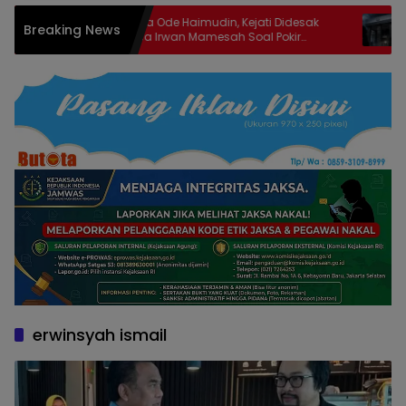
Usai La Ode Haimudin, Kejati Didesak
Diduga Tit
Breaking News
Periksa Irwan Mamesah Soal Pokir
Kejati Di
Ratusan Juta di KONI Gorontalo
erwinsyah ismail