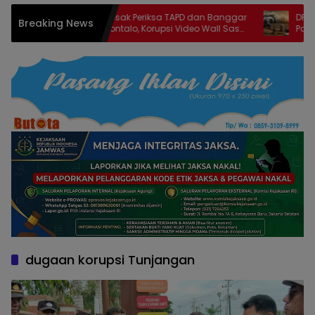
Kejati Didesak Periksa TAPD dan Banggar
DPRD Gorontalo D
Breaking News
DPRD Gorontalo, Korupsi Video Wall Sasar
Pajak Kenderaan
Anggota Deprov
dugaan korupsi Tunjangan