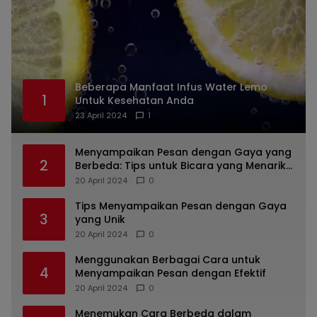
Beberapa Manfaat Infus Water Lemo
1
Untuk Kesehatan Anda
23 April 2024
1
Menyampaikan Pesan dengan Gaya yang
2
Berbeda: Tips untuk Bicara yang Menarik
dan Unik
20 April 2024
0
Tips Menyampaikan Pesan dengan Gaya
3
yang Unik
20 April 2024
0
Menggunakan Berbagai Cara untuk
4
Menyampaikan Pesan dengan Efektif
20 April 2024
0
Menemukan Cara Berbeda dalam