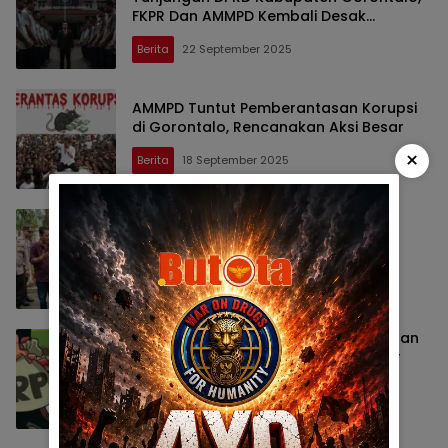
FKPR Dan AMMPD Kembali Desak
Kejaksaan
Berita
22 September 2025
AMMPD Tuntut Pemberantasan Korupsi
di Gorontalo, Rencanakan Aksi Besar
×
Berita
18 September 2025
Aksi Diam & Doa Bersama, AMMPD
Kecewa Dengan Kinerja Kejaksaan
Berita
8 September 2025
Dukung Penuntasan Korupsi Tunjangan
Aleg, Para Aktifis Minta Kejari Kabgor
Transparan
Berita
8 September 2025