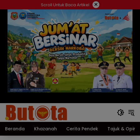
Langsung
×
Scroll Untuk Baca Artikel
ke
konten
Beranda
Khazanah
Cerita Pendek
Tajuk & Opini