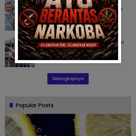
Baku Balas Pantun, AMMPD Ingatkan
Kejari Kabgor Untuk Tidak Alihkan Isu
Perkara
Berita
8 September 2025
Besok AMMPD Gelar Aksi, Desak Kajari
Bongkar Pemufakatan Korupsi TKI
Berita
7 September 2025
Selengkapnya
Popular Posts