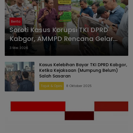
Berita
Soroti Kasus Korupsi TKI DPRD
Kabgor, AMMPD Rencana Gelar
Aksi di Kejaksaan
3 Mei 2026
Kasus Kelebihan Bayar TKI DPRD Kabgor,
Ketika Kejaksaan (Mumpung Belum)
Salah Sasaran
Tajuk & Opini
8 Oktober 2025