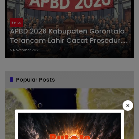
Berita
APBD 2026 Kabupaten Gorontalo
Terancam Lahir Cacat Prosedur,
Bupati Sofyan Berpotensi Kena
5 November 2025
Sanksi
Popular Posts
×