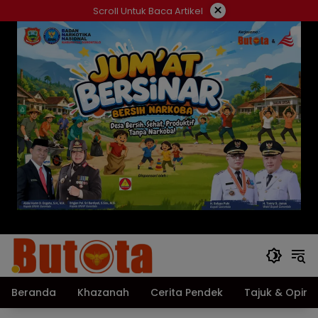
Langsung
×
Scroll Untuk Baca Artikel
ke
konten
Beranda
Khazanah
Cerita Pendek
Tajuk & Opini