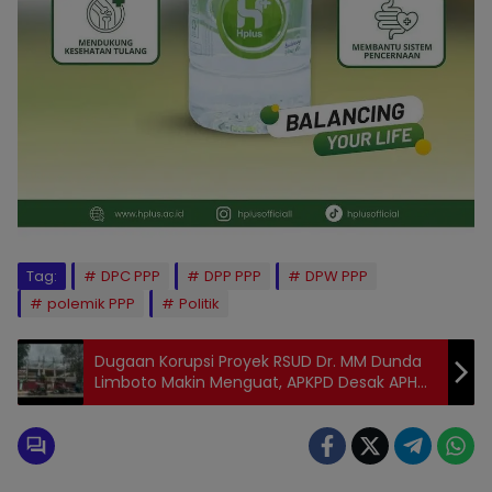
Tag:
DPC PPP
DPP PPP
DPW PPP
polemik PPP
Politik
Dugaan Korupsi Proyek RSUD Dr. MM Dunda
Limboto Makin Menguat, APKPD Desak APH
“Kuliti” Seluruh Dokumen