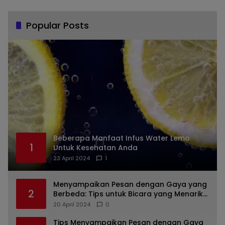
Popular Posts
Beberapa Manfaat Infus Water Lemo
1
Untuk Kesehatan Anda
23 April 2024
1
Menyampaikan Pesan dengan Gaya yang
2
Berbeda: Tips untuk Bicara yang Menarik
dan Unik
20 April 2024
0
Tips Menyampaikan Pesan dengan Gaya