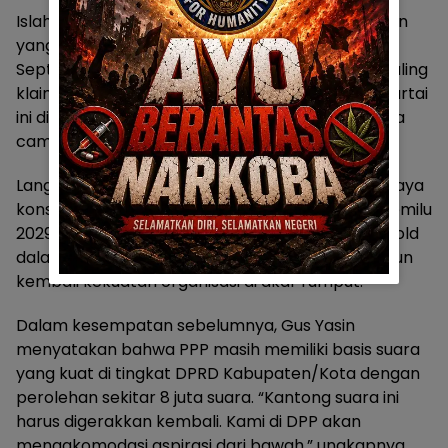
Islah tersebut mengakhiri dualisme kepengurusan
yang terjadi pasca Muktamar X PPP pada 27-28
September 2025, di mana kedua kubu sempat saling
klaim kemenangan. Rekonsiliasi murni internal partai
ini difasilitasi oleh tokoh-tokoh internal PPP tanpa
campur tangan dari pihak Istana.
Langkah Gus Yasin ini, merupakan bagian dari upaya
konsolidasi internal partai dalam menghadapi Pemilu
2029. PPP yang gagal lolos parliamentary threshold
dalam Pemilu 2024 tengah berupaya membangun
kembali kekuatan organisasi di akar rumput.
Dalam kesempatan sebelumnya, Gus Yasin
menyatakan bahwa PPP masih memiliki basis suara
yang kuat di tingkat DPRD Kabupaten/Kota dengan
perolehan sekitar 8 juta suara. “Kantong suara ini
harus digerakkan kembali. Kami di DPP akan
mengakomodasi aspirasi dari bawah,” ungkapnya.