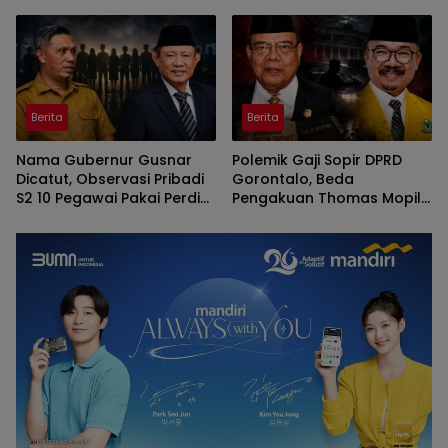
Penyedia Lapor Kejati
Gorontalo
Berita
Berita
Nama Gubernur Gusnar
Polemik Gaji Sopir DPRD
Dicatut, Observasi Pribadi
Gorontalo, Beda
S2 10 Pegawai Pakai Perdis
Pengakuan Thomas Mopili
APBD Deprov Gorontalo
Vs Sun Biki
Membingungkan