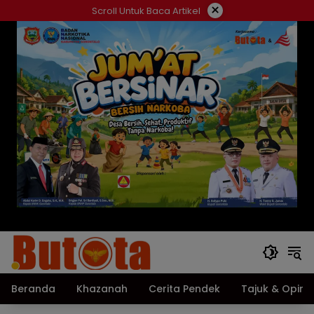
Langsung
×
Scroll Untuk Baca Artikel
ke
konten
Beranda
Khazanah
Cerita Pendek
Tajuk & Opini