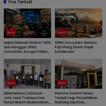
Pos Terkait
Berita
Berita
Kejati Didesak Periksa TAPD
DPRD Gorontalo Diminta
dan Banggar DPRD
Kaji Ulang Dasar Pajak
Gorontalo, Korupsi Video
Kenderaan
Wall Sasar Anggota
Deprov
Berita
Berita
(Memalukan) Ratusan
Perkara Sodomi Siswa
Juta Jasa Transportasi
Terjadi Lagi, Penyelidikan
Penas Belum Diselesaikan,
Mandeg Dipolres