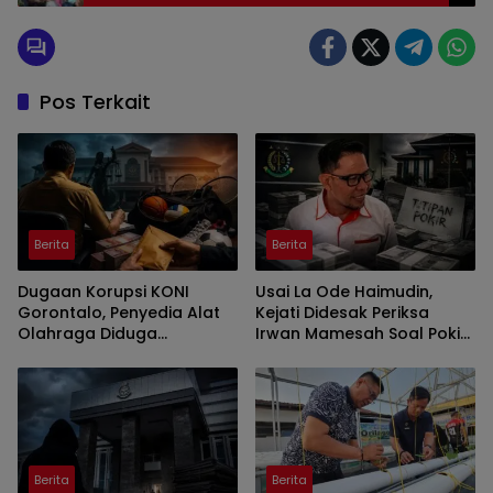
Segitiga Penipuan Jual Beli Mobil
Pos Terkait
Berita
Berita
Dugaan Korupsi KONI
Usai La Ode Haimudin,
Gorontalo, Penyedia Alat
Kejati Didesak Periksa
Olahraga Diduga
Irwan Mamesah Soal Pokir
Dikendalikan Oknum ASN
Ratusan Juta di KONI
UNG
Gorontalo
Berita
Berita