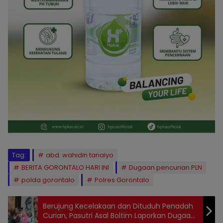
Tag:
abd. wahidin tanaiyo
BERITA GORONTALO HARI INI
Dugaan pencurian PLN
polda gorontalo
Polres Gorontalo
Berujung Kecelakaan dan Dituduh Penadah
Curian, Pasutri Asal Boltim Laporkan Dugaan