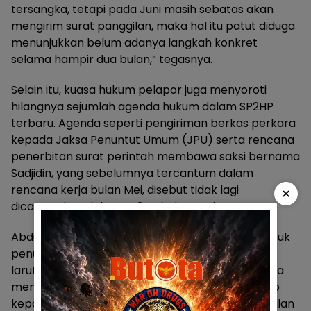
tersangka, tetapi pada Juni masih sebatas akan
mengirim surat panggilan, maka hal itu patut diduga
menunjukkan belum adanya langkah konkret
selama hampir dua bulan,” tegasnya.
Selain itu, kuasa hukum pelapor juga menyoroti
hilangnya sejumlah agenda hukum dalam SP2HP
terbaru. Agenda seperti pengiriman berkas perkara
kepada Jaksa Penuntut Umum (JPU) serta rencana
penerbitan surat perintah membawa saksi bernama
Sadjidin, yang sebelumnya tercantum dalam
rencana kerja bulan Mei, disebut tidak lagi
×
dicantumkan dalam SP2HP bulan Juni.
Abdulwahidin menilai pola tersebut sebagai bentuk
penundaan penanganan perkara yang berlarut-
larut. advokad muda yang akrab disapa Didot juga
menilai, kondisi itu berpotensi mencederai prinsip
kepastian hukum bagi masyarakat pencari keadilan