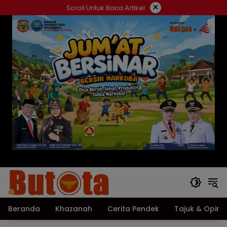
Langsung
×
Scroll Untuk Baca Artikel
ke
konten
Beranda
Khazanah
Cerita Pendek
Tajuk & Opini