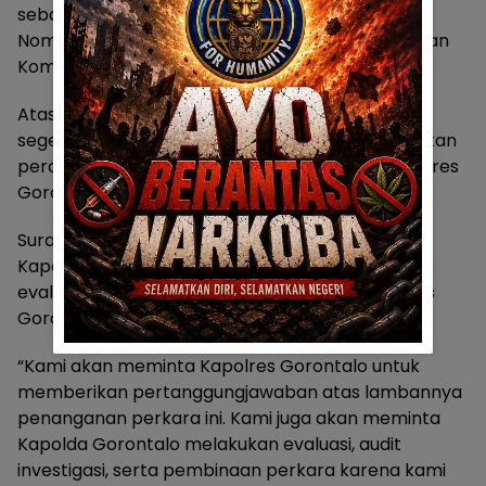
sebagaimana diatur dalam Peraturan Kepolisian
Nomor 7 Tahun 2022 tentang Kode Etik Profesi dan
Komisi Kode Etik Polri.
Atas kondisi tersebut, Didot menyatakan akan
segera melayangkan surat keberatan dan desakan
percepatan penanganan perkara kepada Kapolres
Gorontalo.
Surat tersebut juga akan ditembuskan kepada
Kapolda Gorontalo sebagai bentuk permohonan
evaluasi terhadap penanganan perkara di Polres
Gorontalo.
“Kami akan meminta Kapolres Gorontalo untuk
memberikan pertanggungjawaban atas lambannya
penanganan perkara ini. Kami juga akan meminta
Kapolda Gorontalo melakukan evaluasi, audit
investigasi, serta pembinaan perkara karena kami