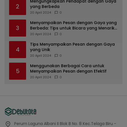
Mengungkapkan Pendapat dengan Gaya
2
yang Berbeda
20 April 2024
0
Menyampaikan Pesan dengan Gaya yang
3
Berbeda: Tips untuk Bicara yang Menarik
dan Unik
20 April 2024
0
Tips Menyampaikan Pesan dengan Gaya
4
yang Unik
20 April 2024
0
Menggunakan Berbagai Cara untuk
5
Menyampaikan Pesan dengan Efektif
20 April 2024
0
Perum Laguna Albani II Blok B No. 8 Kec.Telaga Biru -