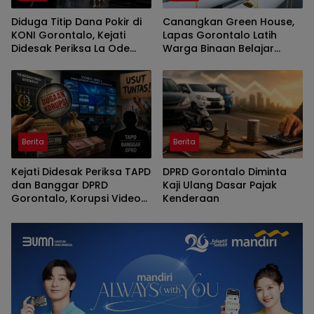
Diduga Titip Dana Pokir di
Canangkan Green House,
KONI Gorontalo, Kejati
Lapas Gorontalo Latih
Didesak Periksa La Ode
Warga Binaan Belajar
Haimudin
Pertanian Modern
Berita
Berita
Kejati Didesak Periksa TAPD
DPRD Gorontalo Diminta
dan Banggar DPRD
Kaji Ulang Dasar Pajak
Gorontalo, Korupsi Video
Kenderaan
Wall Sasar Anggota
Deprov