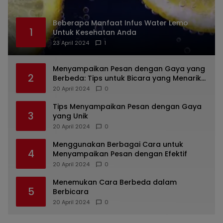
Beberapa Manfaat Infus Water Lemo
1
Untuk Kesehatan Anda
23 April 2024
1
Menyampaikan Pesan dengan Gaya yang
2
Berbeda: Tips untuk Bicara yang Menarik
dan Unik
20 April 2024
0
Tips Menyampaikan Pesan dengan Gaya
3
yang Unik
20 April 2024
0
Menggunakan Berbagai Cara untuk
4
Menyampaikan Pesan dengan Efektif
20 April 2024
0
Menemukan Cara Berbeda dalam
5
Berbicara
20 April 2024
0