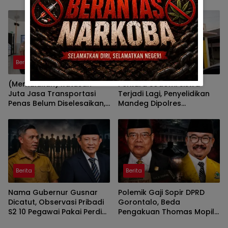
Wall Sasar Anggota
Deprov
Berita
Berita
(Memalukan) Ratusan
Perkara Sodomi Siswa
Juta Jasa Transportasi
Terjadi Lagi, Penyelidikan
Penas Belum Diselesaikan,
Mandeg Dipolres
Penyedia Lapor Kejati
Gorontalo
Berita
Berita
Nama Gubernur Gusnar
Polemik Gaji Sopir DPRD
Dicatut, Observasi Pribadi
Gorontalo, Beda
S2 10 Pegawai Pakai Perdis
Pengakuan Thomas Mopili
APBD Deprov Gorontalo
Vs Sun Biki