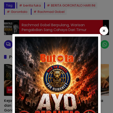
Tag:
berita fuka
BERITA GORONTALO HARI INI
Gorontalo
Rachmad Gobel
Rachmad Gobel Berpulang, Warisan
×
Pengabdian Sang Cahaya Dari Timur
Pos Terkait
Berita
Berita
Kejati Didesak Periksa TAPD
DPRD Gorontalo Diminta
dan Banggar DPRD
Kaji Ulang Dasar Pajak
Gorontalo, Korupsi Video
Kenderaan