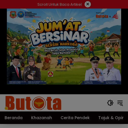
Langsung
×
Scroll Untuk Baca Artikel
ke
konten
Beranda
Khazanah
Cerita Pendek
Tajuk & Opini