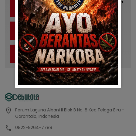
Tips Menyampaikan Pesan dengan Gaya
3
yang Unik
20 April 2024
0
Menggunakan Berbagai Cara untuk
4
Menyampaikan Pesan dengan Efektif
20 April 2024
0
Menemukan Cara Berbeda dalam
5
Berbicara
20 April 2024
0
Perum Laguna Albani II Blok B No. 8 Kec.Telaga Biru -
Gorontalo, Indonesia
0822-9264-7788