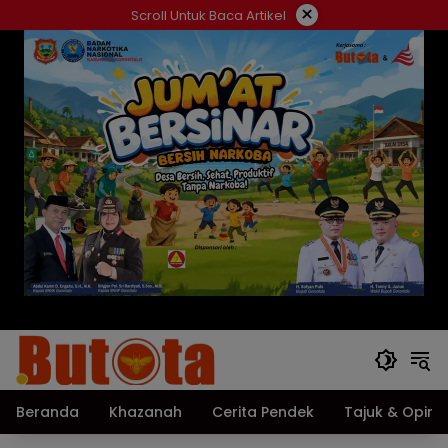
Langsung
×
Scroll Untuk Baca Artikel
ke
konten
Beranda
Khazanah
Cerita Pendek
Tajuk & Opini