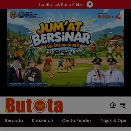
Langsung
×
Scroll Untuk Baca Artikel
ke
konten
Beranda
Khazanah
Cerita Pendek
Tajuk & Opini