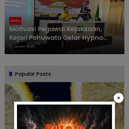
Berita
Motivasi Pegawai Kejaksaan,
Kejari Pohuwato Gelar Hypno
Motivasi
17 Januari 2025
Popular Posts
×