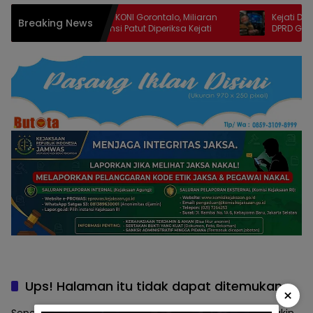
Perkara Korupsi KONI Gorontalo, Miliaran
Kejati Didesak 
Breaking News
Pokir Aleg Provinsi Patut Diperiksa Kejati
DPRD Gorontalo,
Anggota Depro
Ups! Halaman itu tidak dapat ditemukan.
×