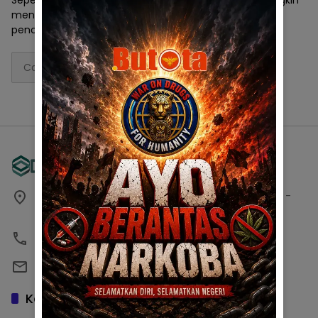
Sepertinya tidak ada yang ditemukan di lokasi ini. Mungkin
mencoba salah satu link di bawah ini atau melakukan
pencarian?
Cari
untuk:
Perum Laguna Albani II Blok B No. 8 Kec.Telaga Biru -
Gorontalo, Indonesia
0822-9264-7788
debutotaindonesia@gmail.com
Kategori