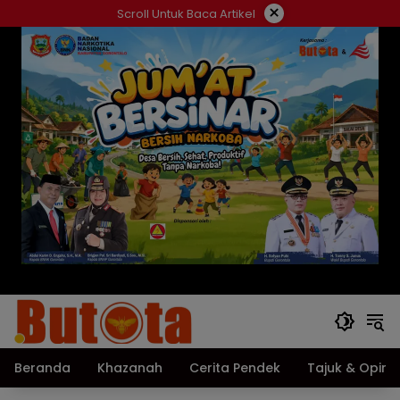
Langsung
×
Scroll Untuk Baca Artikel
ke
konten
Beranda
Khazanah
Cerita Pendek
Tajuk & Opini