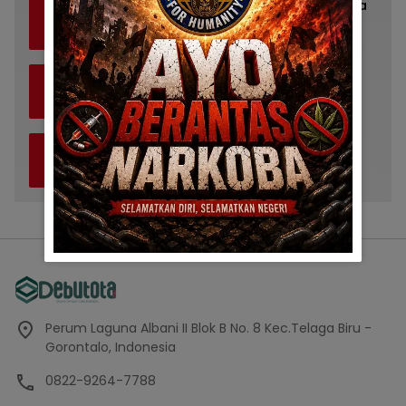
Tips Menyampaikan Pesan dengan Gaya
3
yang Unik
20 April 2024
0
Menggunakan Berbagai Cara untuk
4
Menyampaikan Pesan dengan Efektif
20 April 2024
0
Menemukan Cara Berbeda dalam
5
Berbicara
20 April 2024
0
Perum Laguna Albani II Blok B No. 8 Kec.Telaga Biru -
Gorontalo, Indonesia
0822-9264-7788