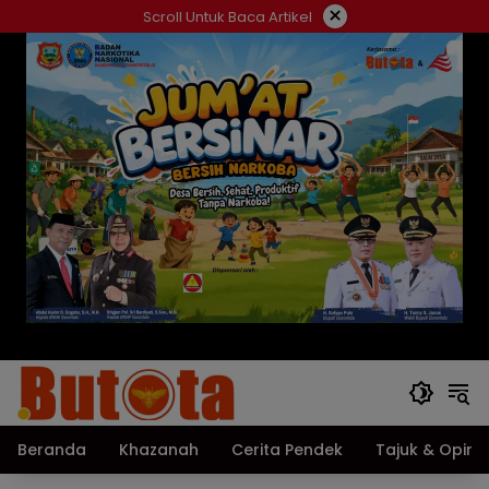
Langsung
×
Scroll Untuk Baca Artikel
ke
konten
Beranda
Khazanah
Cerita Pendek
Tajuk & Opini