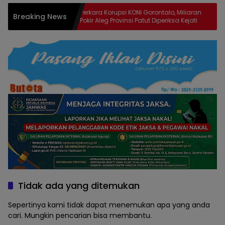
Perkara Korupsi KONI Gorontalo, Miliaran
Ke
Breaking News
ajar
Pokir Aleg Provinsi Patut Diperiksa Kejati
DP
An
Tidak ada yang ditemukan
Sepertinya kami tidak dapat menemukan apa yang anda
cari. Mungkin pencarian bisa membantu.